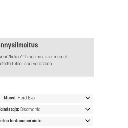
ennysilmoitus
äriä/kokoa? Tilaa ilmoitus niin saat
otetta tulee lisää varastoon.
Muovi:
Hard Exo
almistaja:
Discmania
ietoa lentonumeroista