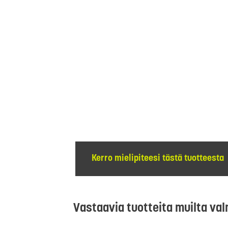
Kerro mielipiteesi tästä tuotteesta
Vastaavia tuotteita muilta val