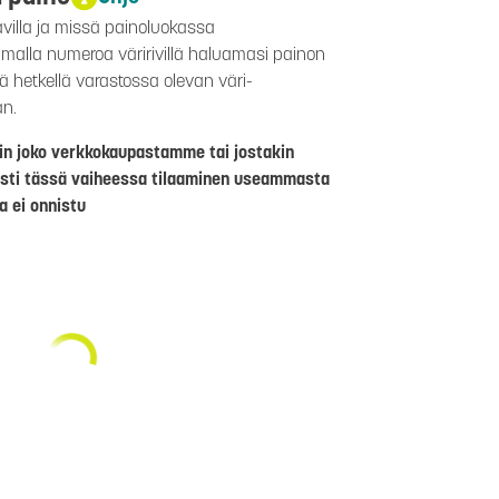
avilla ja missä painoluokassa
aamalla numeroa väririvillä haluamasi painon
lä hetkellä varastossa olevan väri-
än.
riin joko verkkokaupastamme tai jostakin
sti tässä vaiheessa tilaaminen useammasta
a ei onnistu