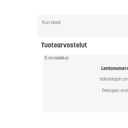
Kun tilaat
Tuotearvostelut
5 arvostelua
Lentonumer
Valmistajan ar
Pelaajien arv