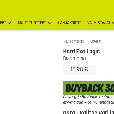
EET
MUUT TUOTTEET
LAHJAKORTIT
VALMISTAJAT
TARJOUKSET
Discmania
Putterit
Hard Exo Logic
Discmania
13.90 €
Powergrip Buyback: testaa uu
myymälään – 50 % hinnasta l
Osta - Valitse väri j