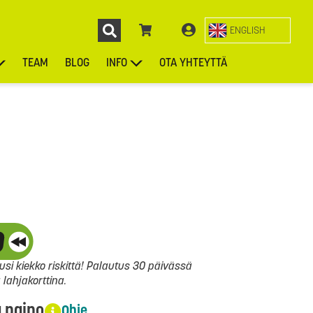
ENGLISH
TEAM
BLOG
INFO
OTA YHTEYTTÄ
ENGL
KIEKOT
LAUKUT
ASUSTEET
MUUT TUOTTEET
si kiekko riskittä! Palautus 30 päivässä
ahjakorttina.
a paino
Ohje