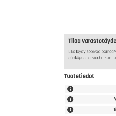
Tilaa varastotäyd
Eikö löydy sopivaa painoa/v
sähköpostiisi viestin kun tu
Tuotetiedot
V
T