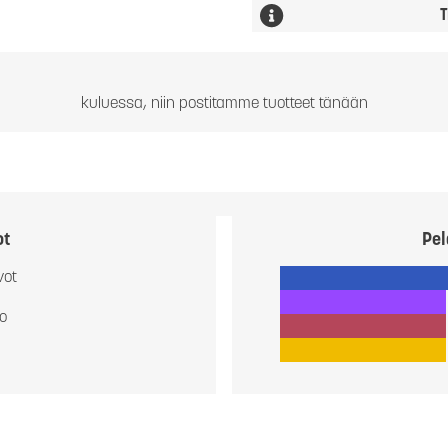
T
kuluessa, niin postitamme tuotteet tänään
ot
Pel
vot
io