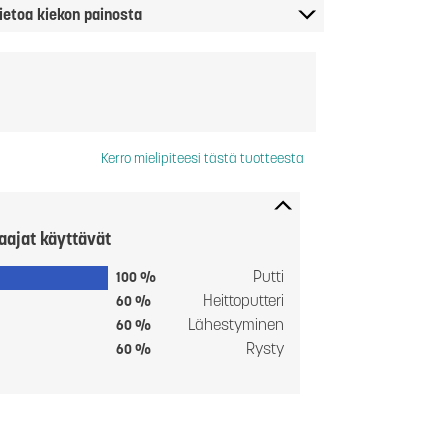
ietoa kiekon painosta
Kerro mielipiteesi tästä tuotteesta
aajat käyttävät
Putti
100 %
Heittoputteri
60 %
Lähestyminen
60 %
Rysty
60 %