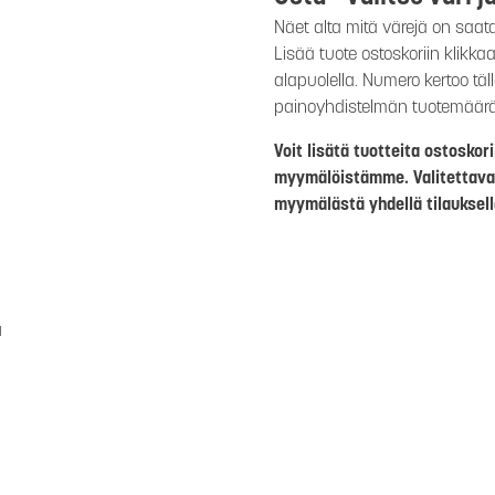
Näet alta mitä värejä on saat
Lisää tuote ostoskoriin klikk
alapuolella. Numero kertoo täl
painoyhdistelmän tuotemäär
Voit lisätä tuotteita ostosko
myymälöistämme. Valitettava
myymälästä yhdellä tilauksell
a