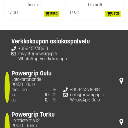
Discraft
Discraft
17.90
17.90
Osta
Osta
Verkkokaupan asiakaspalvelu
+358452718818
myynti@powergrip.fi
WhatsApp Verkkokauppa
Powergrip Oulu
Latokartanontie 1
90150
Oulu
ma - pe
11 - 18
+358452718818
la
10 - 16
oulu@powergrip.fi
su
12 - 16
WhatsApp Oulu
Powergrip Turku
Lonttistentie 12
20100
Turku