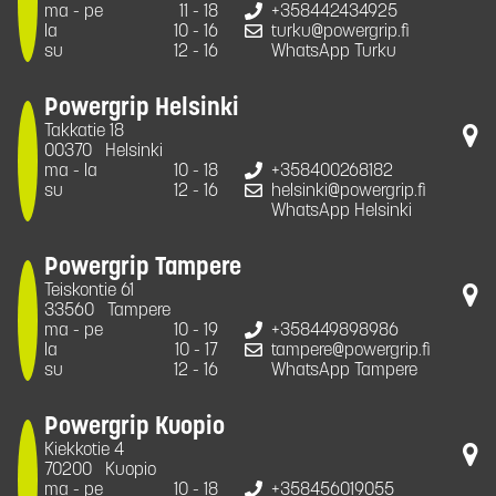
ma - pe
11 - 18
+358442434925
la
10 - 16
turku@powergrip.fi
su
12 - 16
WhatsApp Turku
Powergrip Helsinki
Takkatie 18
00370
Helsinki
ma - la
10 - 18
+358400268182
su
12 - 16
helsinki@powergrip.fi
WhatsApp Helsinki
Powergrip Tampere
Teiskontie 61
33560
Tampere
ma - pe
10 - 19
+358449898986
la
10 - 17
tampere@powergrip.fi
su
12 - 16
WhatsApp Tampere
Powergrip Kuopio
Kiekkotie 4
70200
Kuopio
ma - pe
10 - 18
+358456019055