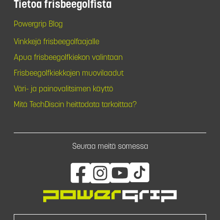
Tietoa frisbeegolfista
Powergrip Blog
Vinkkejä frisbeegolfaajalle
Apua frisbeegolfkiekon valintaan
Frisbeegolfkiekkojen muovilaadut
Väri- ja painovalitsimen käyttö
Mitä TechDiscin heittodata tarkoittaa?
Seuraa meitä somessa