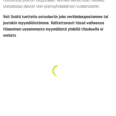
haluamasi painon alapuolella. Numero kertoo tällä hetkellä
varastossa olevan väri-painoyhdistelmän tuotemäärän.
Voit lisätä tuotteita ostoskoriin joko verkkokaupastamme tai
jostakin myymälöistämme. Valitettavasti tässä vaiheessa
tilaaminen useammasta myymälästä yhdellä tilauksella ei
onnistu