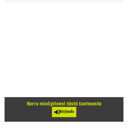
Kerro mielipiteesi tästä tuotteesta
Kirjaudu