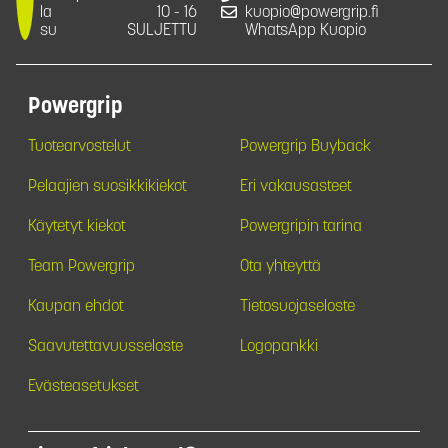
la
10 - 16
kuopio@powergrip.fi
su
SULJETTU
WhatsApp Kuopio
Powergrip
Tuotearvostelut
Powergrip Buyback
Pelaajien suosikkikiekot
Eri vakausasteet
Käytetyt kiekot
Powergripin tarina
Team Powergrip
Ota yhteyttä
Kaupan ehdot
Tietosuojaseloste
Saavutettavuusseloste
Logopankki
Evästeasetukset