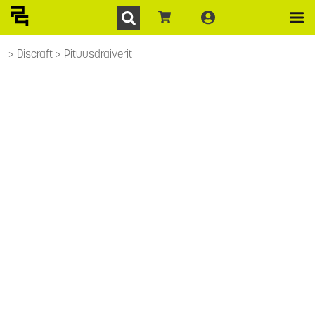
Discraft
Pituusdraiverit