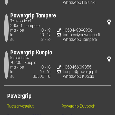
WhatsApp Helsinki
Powergrip Tampere
Teiskontie 61
33560
Tampere
ma - pe
10 - 19
+358449898986
la
10 - 17
tampere@powergrip.fi
su
12 - 16
WhatsApp Tampere
Powergrip Kuopio
Kiekkotie 4
70200
Kuopio
ma - pe
10 - 18
+358456019055
la
10 - 16
kuopio@powergrip.fi
su
SULJETTU
WhatsApp Kuopio
Powergrip
Tuotearvostelut
Powergrip Buyback