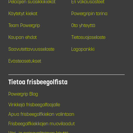
Pelaajien suosikkikiekot
Eri vakausasteet
Käytetyt kiekot
Powergripin tarina
Team Powergrip
Ota yhteyttä
Kaupan ehdot
Tietosuojaseloste
Saavutettavuusseloste
Logopankki
Evästeasetukset
Tietoa frisbeegolfista
Powergrip Blog
Vinkkejä frisbeegolfaajalle
Apua frisbeegolfkiekon valintaan
Frisbeegolfkiekkojen muovilaadut