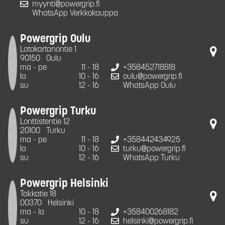
myynti@powergrip.fi
WhatsApp Verkkokauppa
Powergrip Oulu
Latokartanontie 1
90150
Oulu
ma - pe
11 - 18
+358452718818
la
10 - 16
oulu@powergrip.fi
su
12 - 16
WhatsApp Oulu
Powergrip Turku
Lonttistentie 12
20100
Turku
ma - pe
11 - 18
+358442434925
la
10 - 16
turku@powergrip.fi
su
12 - 16
WhatsApp Turku
Powergrip Helsinki
Takkatie 18
00370
Helsinki
ma - la
10 - 18
+358400268182
su
12 - 16
helsinki@powergrip.fi