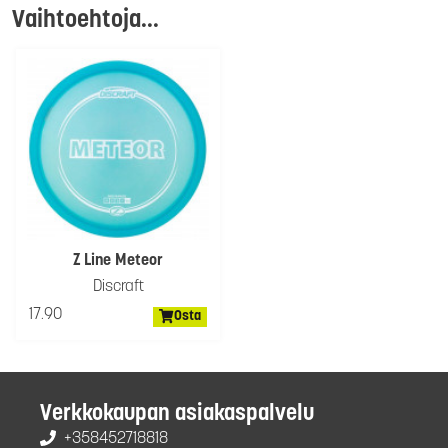
Vaihtoehtoja...
Z Line Meteor
Discraft
17.90
Osta
Verkkokaupan asiakaspalvelu
+358452718818