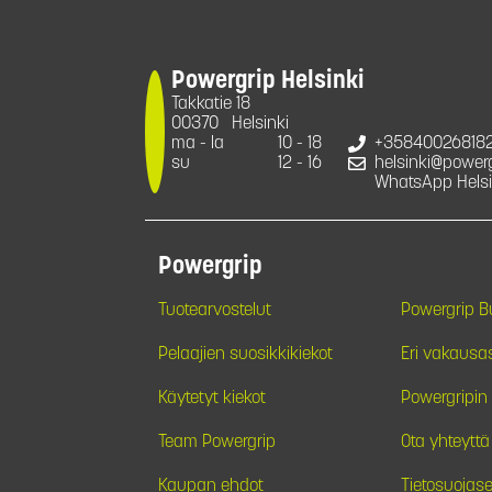
Powergrip Helsinki
Takkatie 18
00370
Helsinki
ma - la
10 - 18
+35840026818
su
12 - 16
helsinki@powergr
WhatsApp Helsi
Powergrip
Tuotearvostelut
Powergrip 
Pelaajien suosikkikiekot
Eri vakausa
Käytetyt kiekot
Powergripin 
Team Powergrip
Ota yhteyttä
Kaupan ehdot
Tietosuojase