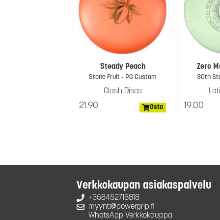
Steady Peach
Zero M
Stone Fruit - PG Custom
30th St
Clash Discs
Lat
21.90
19.00
Osta
Verkkokaupan asiakaspalvelu
+358452718818
myynti@powergrip.fi
WhatsApp Verkkokauppa