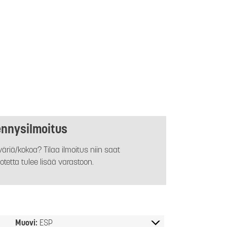
ennysilmoitus
äriä/kokoa? Tilaa ilmoitus niin saat
otetta tulee lisää varastoon.
Muovi:
ESP