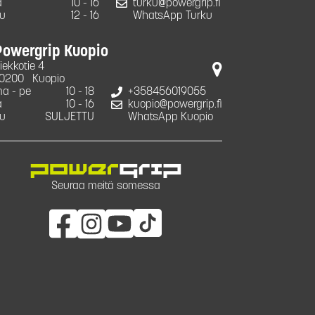
a
10 - 16
turku@powergrip.fi
u
12 - 16
WhatsApp Turku
Powergrip Kuopio
iekkotie 4
0200
Kuopio
a - pe
10 - 18
+358456019055
a
10 - 16
kuopio@powergrip.fi
u
SULJETTU
WhatsApp Kuopio
Seuraa meitä somessa