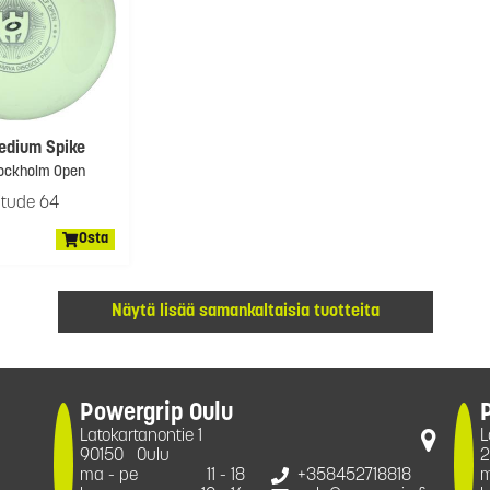
edium Spike
ockholm Open
itude 64
Osta
Näytä lisää samankaltaisia tuotteita
Powergrip Oulu
Latokartanontie 1
L
90150
Oulu
2
ma - pe
11 - 18
+358452718818
m