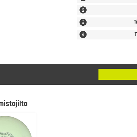
T
T
mistajilta