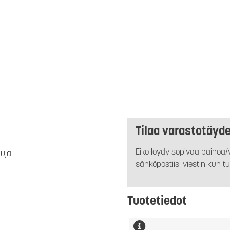
Tilaa varastotäyd
Eikö löydy sopivaa painoa/v
luja
sähköpostiisi viestin kun tu
Tuotetiedot