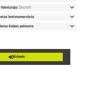
Valmistaja:
Discraft
ietoa lentonumeroista
ietoa kiekon painosta
Kirjaudu