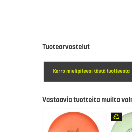
Tuotearvostelut
Kerro mielipiteesi tästä tuotteesta
Vastaavia tuotteita muilta val