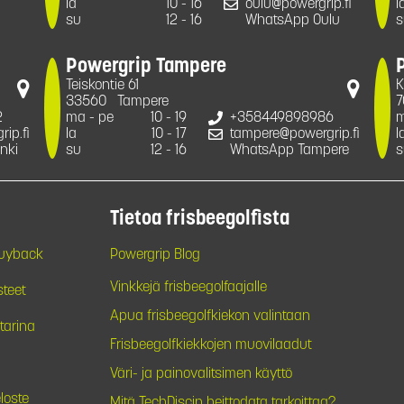
la
10 - 16
oulu@powergrip.fi
l
su
12 - 16
WhatsApp Oulu
s
Powergrip Tampere
Teiskontie 61
K
33560
Tampere
7
2
ma - pe
10 - 19
+358449898986
m
ip.fi
la
10 - 17
tampere@powergrip.fi
l
nki
su
12 - 16
WhatsApp Tampere
s
Tietoa frisbeegolfista
Buyback
Powergrip Blog
Vinkkejä frisbeegolfaajalle
steet
Apua frisbeegolfkiekon valintaan
tarina
Frisbeegolfkiekkojen muovilaadut
Väri- ja painovalitsimen käyttö
loste
Mitä TechDiscin heittodata tarkoittaa?