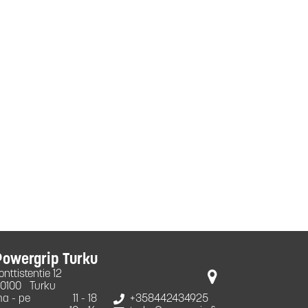
Powergrip Turku
onttistentie 12
0100
Turku
a - pe
11 - 18
+358442434925