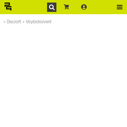
Discraft
Väylädraiverit