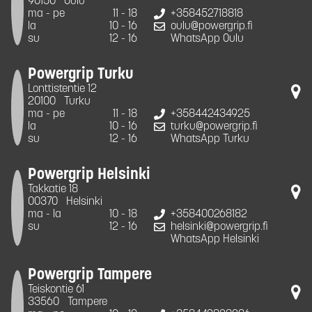
90150
Oulu
ma - pe
11 - 18
+358452718818
la
10 - 16
oulu@powergrip.fi
su
12 - 16
WhatsApp Oulu
Powergrip Turku
Lonttistentie 12
20100
Turku
ma - pe
11 - 18
+358442434925
la
10 - 16
turku@powergrip.fi
su
12 - 16
WhatsApp Turku
Powergrip Helsinki
Takkatie 18
00370
Helsinki
ma - la
10 - 18
+358400268182
su
12 - 16
helsinki@powergrip.fi
WhatsApp Helsinki
Powergrip Tampere
Teiskontie 61
33560
Tampere