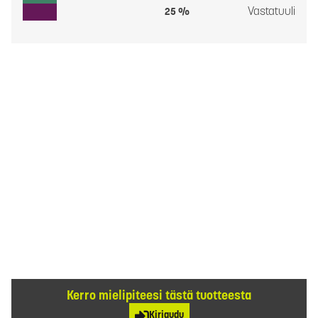
Vastatuuli
25 %
Kerro mielipiteesi tästä tuotteesta
Kirjaudu