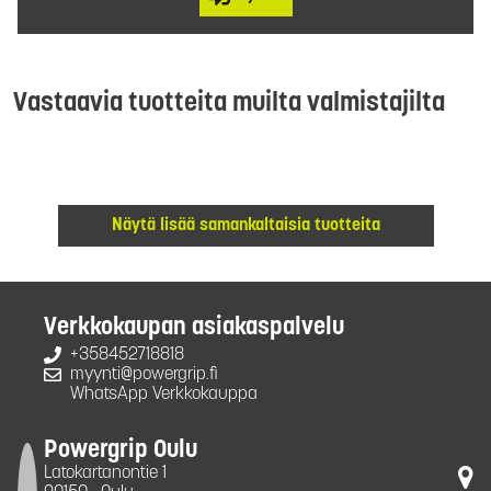
Vastaavia tuotteita muilta valmistajilta
Näytä lisää samankaltaisia tuotteita
Verkkokaupan asiakaspalvelu
+358452718818
myynti@powergrip.fi
WhatsApp Verkkokauppa
Powergrip Oulu
Latokartanontie 1