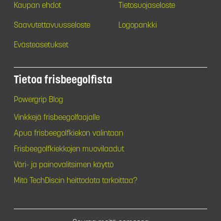
Kaupan ehdot
Tietosuojaseloste
Saavutettavuusseloste
Logopankki
Evästeasetukset
Tietoa frisbeegolfista
Powergrip Blog
Vinkkejä frisbeegolfaajalle
Apua frisbeegolfkiekon valintaan
Frisbeegolfkiekkojen muovilaadut
Väri- ja painovalitsimen käyttö
Mitä TechDiscin heittodata tarkoittaa?