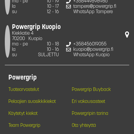
ma - pe
10 - 19
+358449898986
la
10 - 17
tampere@powergrip.fi
su
12 - 16
WhatsApp Tampere
Powergrip Kuopio
Kiekkotie 4
70200
Kuopio
ma - pe
10 - 18
+358456019055
la
10 - 16
kuopio@powergrip.fi
su
SULJETTU
WhatsApp Kuopio
Powergrip
Tuotearvostelut
Powergrip Buyback
Pelaajien suosikkikiekot
Eri vakausasteet
Käytetyt kiekot
Powergripin tarina
Team Powergrip
Ota yhteyttä