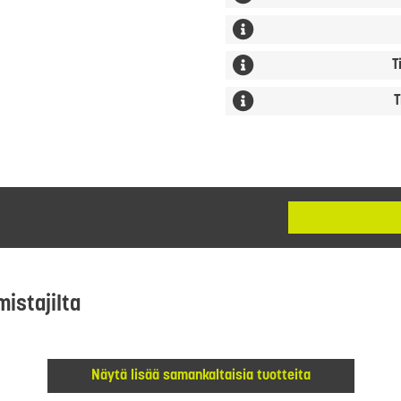
T
T
mistajilta
Näytä lisää samankaltaisia tuotteita