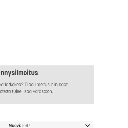
ennysilmoitus
äriä/kokoa? Tilaa ilmoitus niin saat
otetta tulee lisää varastoon.
Muovi:
ESP