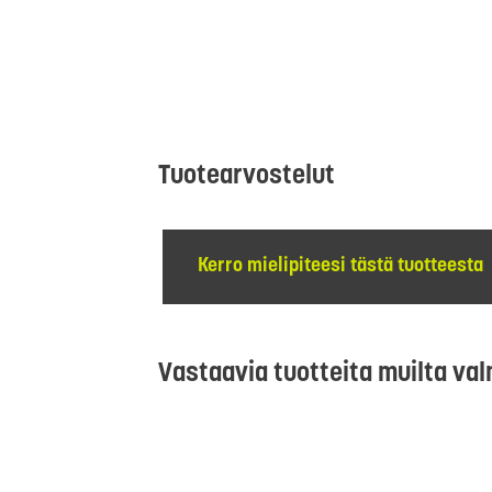
Tuotearvostelut
Kerro mielipiteesi tästä tuotteesta
Vastaavia tuotteita muilta val