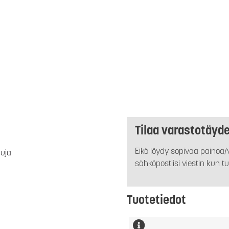
Tilaa varastotäyd
Eikö löydy sopivaa painoa/v
luja
sähköpostiisi viestin kun tu
Tuotetiedot