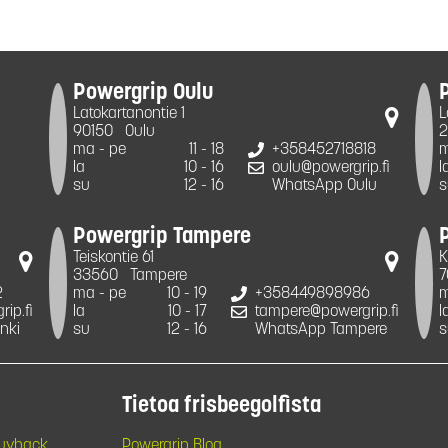
Powergrip Oulu
Latokartanontie 1
L
90150
Oulu
2
ma - pe
11 - 18
+358452718818
m
la
10 - 16
oulu@powergrip.fi
l
su
12 - 16
WhatsApp Oulu
s
Powergrip Tampere
Teiskontie 61
K
33560
Tampere
7
2
ma - pe
10 - 19
+358449898986
m
ip.fi
la
10 - 17
tampere@powergrip.fi
l
nki
su
12 - 16
WhatsApp Tampere
s
Tietoa frisbeegolfista
Buyback
Powergrip Blog