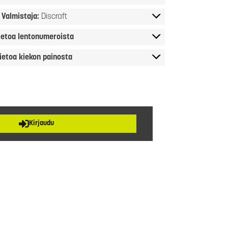
Valmistaja:
Discraft
ietoa lentonumeroista
ietoa kiekon painosta
Kirjaudu