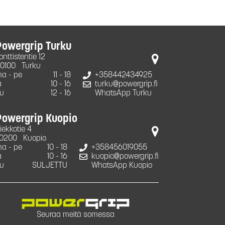
Powergrip Turku
onttistentie 12
0100
Turku
a - pe
11 - 18
+358442434925
a
10 - 16
turku@powergrip.fi
u
12 - 16
WhatsApp Turku
Powergrip Kuopio
iekkotie 4
0200
Kuopio
a - pe
10 - 18
+358456019055
a
10 - 16
kuopio@powergrip.fi
u
SULJETTU
WhatsApp Kuopio
Seuraa meitä somessa