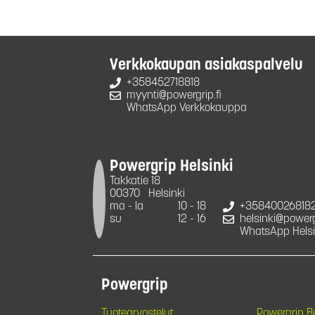
Verkkokaupan asiakaspalvelu
+358452718818
myynti@powergrip.fi
WhatsApp Verkkokauppa
Powergrip Helsinki
Takkatie 18
00370
Helsinki
ma - la
10 - 18
+35840026818
su
12 - 16
helsinki@powergr
WhatsApp Helsi
Powergrip
Tuotearvostelut
Powergrip 