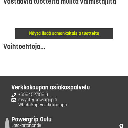
Vastaavia tuotteita muilta valmistajilta
Näytä lisää samankaltaisia tuotteita
Vaihtoehtoja...
Verkkokaupan asiakaspalvelu
+358452718818
myynti@powergrip.fi
WhatsApp Verkkokauppa
Powergrip Oulu
Latokartanontie 1