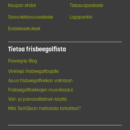
Kaupan ehdot
Tietosuojaseloste
Saavutettavuusseloste
Logopankki
Evästeasetukset
Tietoa frisbeegolfista
Powergrip Blog
Vinkkejä frisbeegolfaajalle
Apua frisbeegolfkiekon valintaan
Frisbeegolfkiekkojen muovilaadut
Väri- ja painovalitsimen käyttö
Mitä TechDiscin heittodata tarkoittaa?