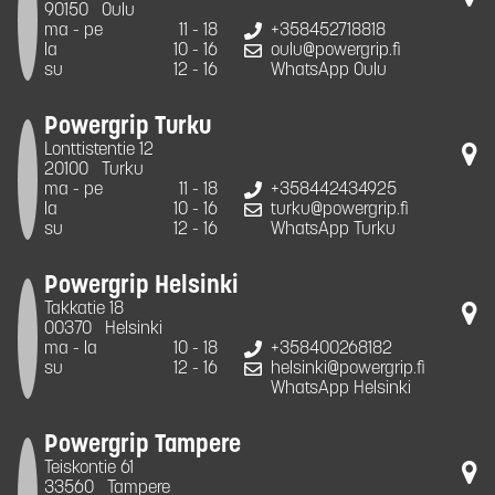
90150
Oulu
ma - pe
11 - 18
+358452718818
la
10 - 16
oulu@powergrip.fi
su
12 - 16
WhatsApp Oulu
Powergrip Turku
Lonttistentie 12
20100
Turku
ma - pe
11 - 18
+358442434925
la
10 - 16
turku@powergrip.fi
su
12 - 16
WhatsApp Turku
Powergrip Helsinki
Takkatie 18
00370
Helsinki
ma - la
10 - 18
+358400268182
su
12 - 16
helsinki@powergrip.fi
WhatsApp Helsinki
Powergrip Tampere
Teiskontie 61
33560
Tampere