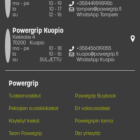
ma - pe
10 - 19
+358449898986
la
10 - 17
tampere@powergrip.fi
su
12 - 16
WhatsApp Tampere
Powergrip Kuopio
Kiekkotie 4
70200
Kuopio
ma - pe
10 - 18
+358456019055
la
10 - 16
kuopio@powergrip.fi
su
SULJETTU
WhatsApp Kuopio
Powergrip
Tuotearvostelut
Powergrip Buyback
Pelaajien suosikkikiekot
Eri vakausasteet
Käytetyt kiekot
Powergripin tarina
Team Powergrip
Ota yhteyttä