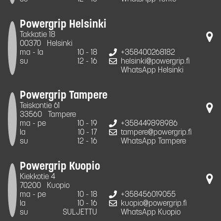
Powergrip Helsinki
Takkatie 18
00370
Helsinki
ma - la
10 - 18
+358400268182
su
12 - 16
helsinki@powergrip.fi
WhatsApp Helsinki
Powergrip Tampere
Teiskontie 61
33560
Tampere
ma - pe
10 - 19
+358449898986
la
10 - 17
tampere@powergrip.fi
su
12 - 16
WhatsApp Tampere
Powergrip Kuopio
Kiekkotie 4
70200
Kuopio
ma - pe
10 - 18
+358456019055
la
10 - 16
kuopio@powergrip.fi
su
SULJETTU
WhatsApp Kuopio