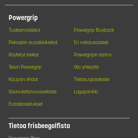
Powergrip
Tuotearvostelut
Powergrip Buyback
Pelaajien suosikkikiekot
Eri vakausasteet
Käytetyt kiekot
Powergripin tarina
Team Powergrip
Ota yhteyttä
Kaupan ehdot
Tietosuojaseloste
Saavutettavuusseloste
Logopankki
Evästeasetukset
Tietoa frisbeegolfista