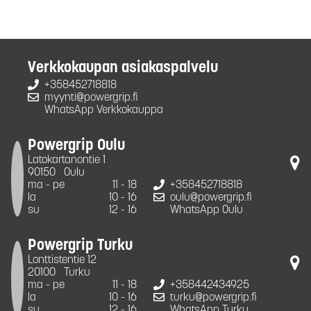
Verkkokaupan asiakaspalvelu
+358452718818
myynti@powergrip.fi
WhatsApp Verkkokauppa
Powergrip Oulu
Latokartanontie 1
90150
Oulu
ma - pe
11 - 18
+358452718818
la
10 - 16
oulu@powergrip.fi
su
12 - 16
WhatsApp Oulu
Powergrip Turku
Lonttistentie 12
20100
Turku
ma - pe
11 - 18
+358442434925
la
10 - 16
turku@powergrip.fi
su
12 - 16
WhatsApp Turku