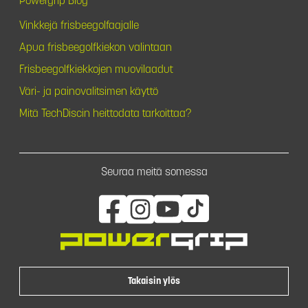
Powergrip Blog
Vinkkejä frisbeegolfaajalle
Apua frisbeegolfkiekon valintaan
Frisbeegolfkiekkojen muovilaadut
Väri- ja painovalitsimen käyttö
Mitä TechDiscin heittodata tarkoittaa?
Seuraa meitä somessa
Takaisin ylös