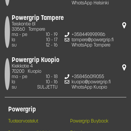
WhatsApp Helsinki
Powergrip Tampere
Teiskontie 61
33560
Tampere
ma - pe
10 - 19
+358449898986
la
10 - 17
tampere@powergrip.fi
su
12 - 16
WhatsApp Tampere
Powergrip Kuopio
Kiekkotie 4
70200
Kuopio
ma - pe
10 - 18
+358456019055
la
10 - 16
kuopio@powergrip.fi
su
SULJETTU
WhatsApp Kuopio
Powergrip
Tuotearvostelut
Powergrip Buyback