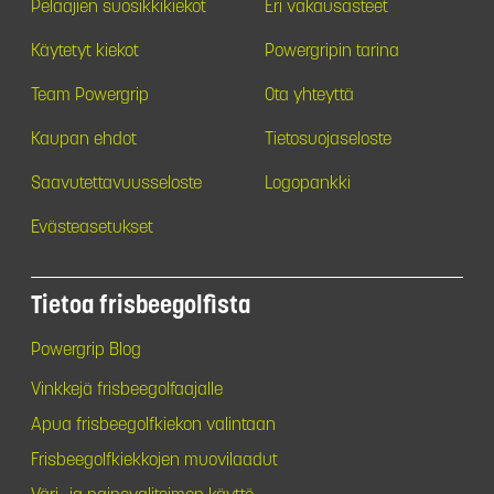
Pelaajien suosikkikiekot
Eri vakausasteet
Käytetyt kiekot
Powergripin tarina
Team Powergrip
Ota yhteyttä
Kaupan ehdot
Tietosuojaseloste
Saavutettavuusseloste
Logopankki
Evästeasetukset
Tietoa frisbeegolfista
Powergrip Blog
Vinkkejä frisbeegolfaajalle
Apua frisbeegolfkiekon valintaan
Frisbeegolfkiekkojen muovilaadut