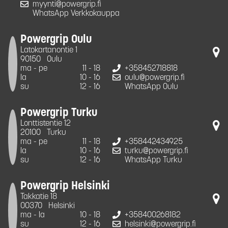
myynti@powergrip.fi
WhatsApp Verkkokauppa
Powergrip Oulu
Latokartanontie 1
90150
Oulu
ma - pe
11 - 18
+358452718818
la
10 - 16
oulu@powergrip.fi
su
12 - 16
WhatsApp Oulu
Powergrip Turku
Lonttistentie 12
20100
Turku
ma - pe
11 - 18
+358442434925
la
10 - 16
turku@powergrip.fi
su
12 - 16
WhatsApp Turku
Powergrip Helsinki
Takkatie 18
00370
Helsinki
ma - la
10 - 18
+358400268182
su
12 - 16
helsinki@powergrip.fi