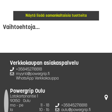
Näytä lisää samankaltaisia tuotteita
Vaihtoehtoja...
Verkkokaupan asiakaspalvelu
+358452718818
myynti@powergrip.fi
WhatsApp Verkkokauppa
Powergrip Oulu
Latokartanontie 1
90150
Oulu
ma - pe
11 - 18
+358452718818
la
10 - 16
oulu@powergrip.fi