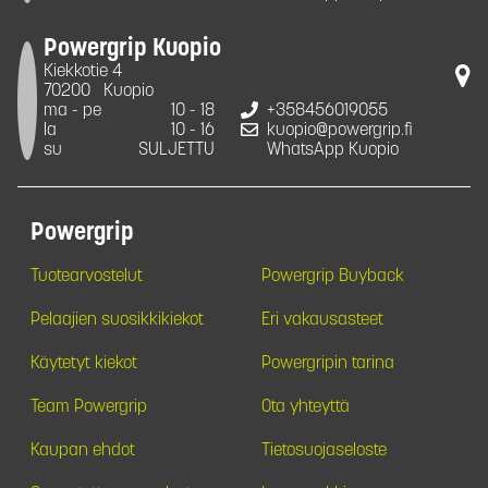
Powergrip Kuopio
Kiekkotie 4
70200
Kuopio
ma - pe
10 - 18
+358456019055
la
10 - 16
kuopio@powergrip.fi
su
SULJETTU
WhatsApp Kuopio
Powergrip
Tuotearvostelut
Powergrip Buyback
Pelaajien suosikkikiekot
Eri vakausasteet
Käytetyt kiekot
Powergripin tarina
Team Powergrip
Ota yhteyttä
Kaupan ehdot
Tietosuojaseloste