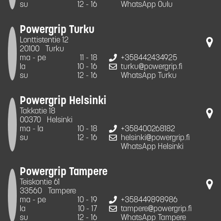
su
12 - 16
WhatsApp Oulu
Powergrip Turku
Lonttistentie 12
20100
Turku
ma - pe
11 - 18
+358442434925
la
10 - 16
turku@powergrip.fi
su
12 - 16
WhatsApp Turku
Powergrip Helsinki
Takkatie 18
00370
Helsinki
ma - la
10 - 18
+358400268182
su
12 - 16
helsinki@powergrip.fi
WhatsApp Helsinki
Powergrip Tampere
Teiskontie 61
33560
Tampere
ma - pe
10 - 19
+358449898986
la
10 - 17
tampere@powergrip.fi
su
12 - 16
WhatsApp Tampere