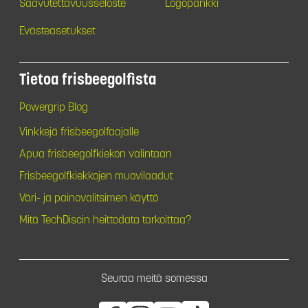
Saavutettavuusseloste
Logopankki
Evästeasetukset
Tietoa frisbeegolfista
Powergrip Blog
Vinkkejä frisbeegolfaajalle
Apua frisbeegolfkiekon valintaan
Frisbeegolfkiekkojen muovilaadut
Väri- ja painovalitsimen käyttö
Mitä TechDiscin heittodata tarkoittaa?
Seuraa meitä somessa