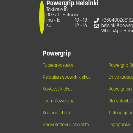
Powergrip Helsinki
Takkatie 18
00370
Helsinki
ma - la
10 - 18
+35840026818
su
12 - 16
helsinki@powergr
WhatsApp Helsi
Powergrip
Tuotearvostelut
Powergrip 
Pelaajien suosikkikiekot
Eri vakausa
Käytetyt kiekot
Powergripin 
Team Powergrip
Ota yhteyttä
Kaupan ehdot
Tietosuojase
Saavutettavuusseloste
Logopankki