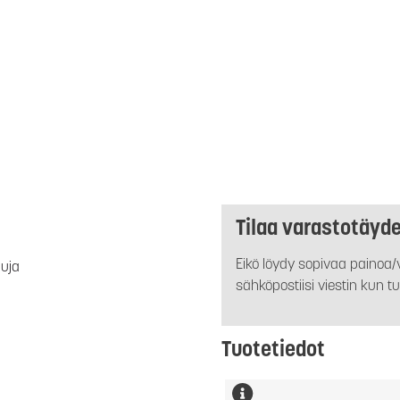
Tilaa varastotäyd
Eikö löydy sopivaa painoa/v
luja
sähköpostiisi viestin kun tu
Tuotetiedot