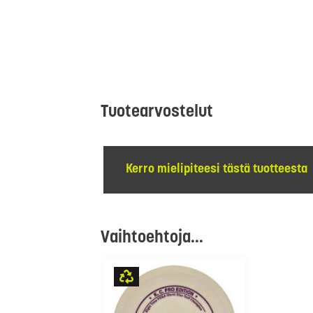
Tuotearvostelut
Kerro mielipiteesi tästä tuotteesta
Vaihtoehtoja...