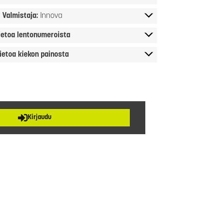
Valmistaja:
Innova
ietoa lentonumeroista
ietoa kiekon painosta
Kirjaudu