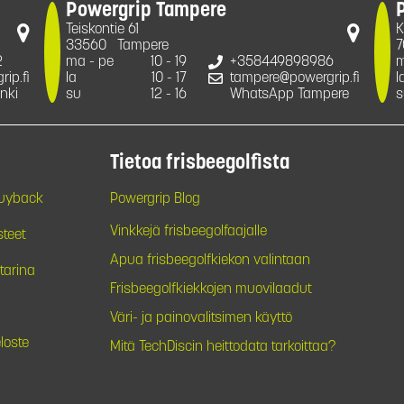
Powergrip Tampere
Teiskontie 61
K
33560
Tampere
7
2
ma - pe
10 - 19
+358449898986
m
ip.fi
la
10 - 17
tampere@powergrip.fi
l
nki
su
12 - 16
WhatsApp Tampere
s
Tietoa frisbeegolfista
Buyback
Powergrip Blog
Vinkkejä frisbeegolfaajalle
steet
Apua frisbeegolfkiekon valintaan
tarina
Frisbeegolfkiekkojen muovilaadut
Väri- ja painovalitsimen käyttö
loste
Mitä TechDiscin heittodata tarkoittaa?