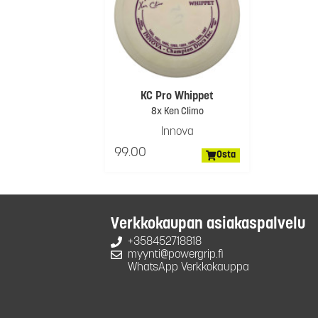
KC Pro Whippet
8x Ken Climo
Innova
99.00
Osta
Verkkokaupan asiakaspalvelu
+358452718818
myynti@powergrip.fi
WhatsApp Verkkokauppa