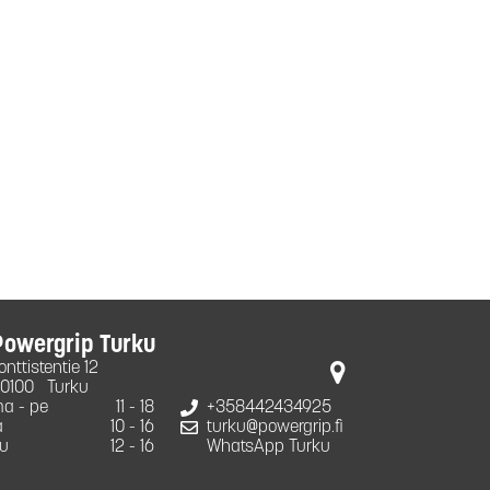
Powergrip Turku
onttistentie 12
0100
Turku
a - pe
11 - 18
+358442434925
a
10 - 16
turku@powergrip.fi
u
12 - 16
WhatsApp Turku