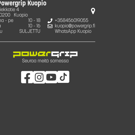
Powergrip Kuopio
iekkotie 4
0200
Kuopio
a - pe
10 - 18
+358456019055
a
10 - 16
kuopio@powergrip.fi
u
SULJETTU
WhatsApp Kuopio
Seuraa meitä somessa