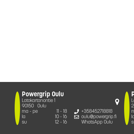
Powergrip Oulu
Latokartanontie 1
L
90150
Oulu
2
ma - pe
11 - 18
+358452718818
m
la
10 - 16
oulu@powergrip.fi
l
su
12 - 16
WhatsApp Oulu
s