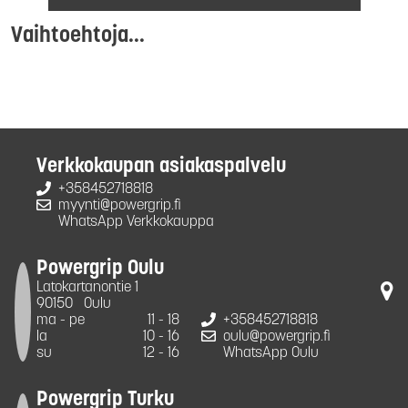
Vaihtoehtoja...
Verkkokaupan asiakaspalvelu
+358452718818
myynti@powergrip.fi
WhatsApp Verkkokauppa
Powergrip Oulu
Latokartanontie 1
90150
Oulu
ma - pe
11 - 18
+358452718818
la
10 - 16
oulu@powergrip.fi
su
12 - 16
WhatsApp Oulu
Powergrip Turku