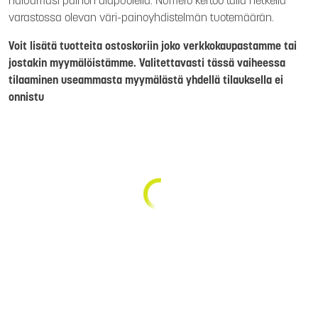
haluamasi painon alapuolella. Numero kertoo tällä hetkellä
varastossa olevan väri-painoyhdistelmän tuotemäärän.
Voit lisätä tuotteita ostoskoriin joko verkkokaupastamme tai
jostakin myymälöistämme. Valitettavasti tässä vaiheessa
tilaaminen useammasta myymälästä yhdellä tilauksella ei
onnistu