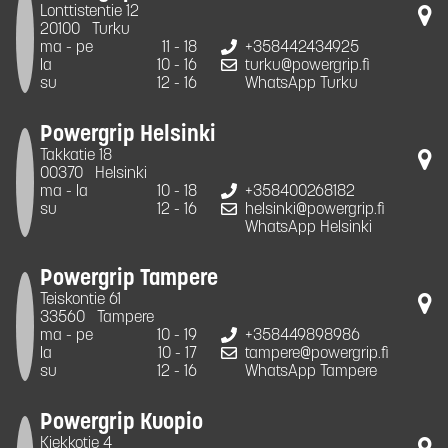
Lonttistentie 12
20100
Turku
ma - pe
11 - 18
+358442434925
la
10 - 16
turku@powergrip.fi
su
12 - 16
WhatsApp Turku
Powergrip Helsinki
Takkatie 18
00370
Helsinki
ma - la
10 - 18
+358400268182
su
12 - 16
helsinki@powergrip.fi
WhatsApp Helsinki
Powergrip Tampere
Teiskontie 61
33560
Tampere
ma - pe
10 - 19
+358449898986
la
10 - 17
tampere@powergrip.fi
su
12 - 16
WhatsApp Tampere
Powergrip Kuopio
Kiekkotie 4