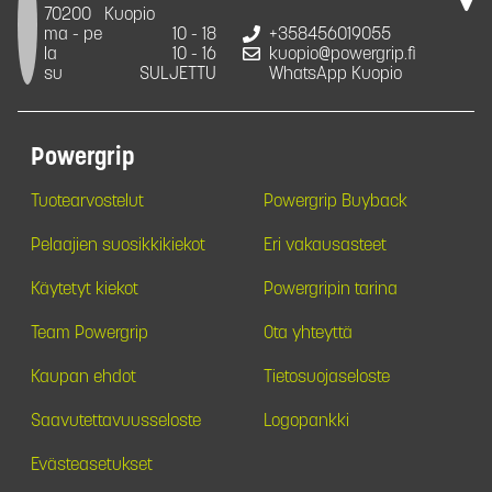
70200
Kuopio
ma - pe
10 - 18
+358456019055
la
10 - 16
kuopio@powergrip.fi
su
SULJETTU
WhatsApp Kuopio
Powergrip
Tuotearvostelut
Powergrip Buyback
Pelaajien suosikkikiekot
Eri vakausasteet
Käytetyt kiekot
Powergripin tarina
Team Powergrip
Ota yhteyttä
Kaupan ehdot
Tietosuojaseloste
Saavutettavuusseloste
Logopankki
Evästeasetukset