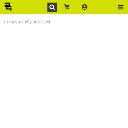
Innova
Väylädraiverit