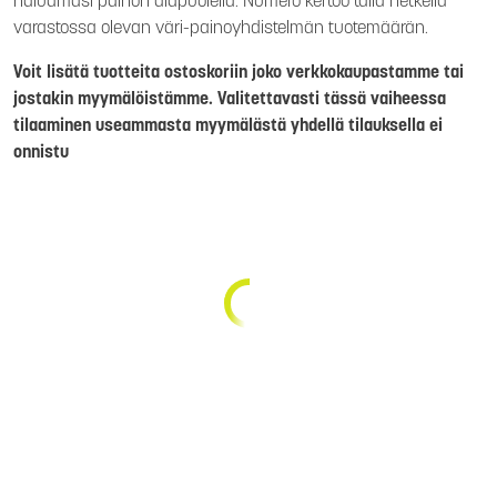
haluamasi painon alapuolella. Numero kertoo tällä hetkellä
varastossa olevan väri-painoyhdistelmän tuotemäärän.
Voit lisätä tuotteita ostoskoriin joko verkkokaupastamme tai
jostakin myymälöistämme. Valitettavasti tässä vaiheessa
tilaaminen useammasta myymälästä yhdellä tilauksella ei
onnistu