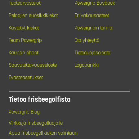
Tuotearvostelut
Powergrip Buyback
Pelaajien suosikkikiekot
Eri vakausasteet
Käytetyt kiekot
Powergripin tarina
Team Powergrip
Ota yhteyttä
Kaupan ehdot
Tietosuojaseloste
Saavutettavuusseloste
Logopankki
Evästeasetukset
Tietoa frisbeegolfista
Powergrip Blog
Vinkkejä frisbeegolfaajalle
Apua frisbeegolfkiekon valintaan