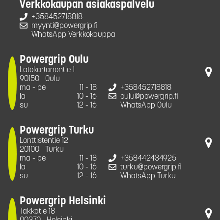
Verkkokaupan asiakaspalvelu
+358452718818
myynti@powergrip.fi
WhatsApp Verkkokauppa
Powergrip Oulu
Latokartanontie 1
90150
Oulu
ma - pe
11 - 18
+358452718818
la
10 - 16
oulu@powergrip.fi
su
12 - 16
WhatsApp Oulu
Powergrip Turku
Lonttistentie 12
20100
Turku
ma - pe
11 - 18
+358442434925
la
10 - 16
turku@powergrip.fi
su
12 - 16
WhatsApp Turku
Powergrip Helsinki
Takkatie 18