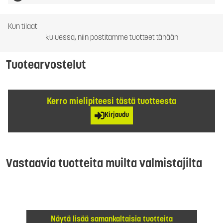
Kun tilaat
kuluessa, niin postitamme tuotteet tänään
Tuotearvostelut
Kerro mielipiteesi tästä tuotteesta
Kirjaudu
Vastaavia tuotteita muilta valmistajilta
Näytä lisää samankaltaisia tuotteita