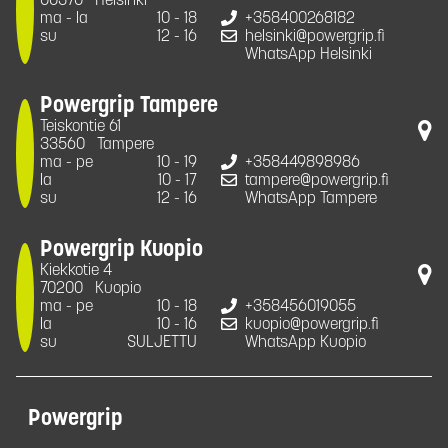
00370
Helsinki
ma - la
10 - 18
+358400268182
su
12 - 16
helsinki@powergrip.fi
WhatsApp Helsinki
Powergrip Tampere
Teiskontie 61
33560
Tampere
ma - pe
10 - 19
+358449898986
la
10 - 17
tampere@powergrip.fi
su
12 - 16
WhatsApp Tampere
Powergrip Kuopio
Kiekkotie 4
70200
Kuopio
ma - pe
10 - 18
+358456019055
la
10 - 16
kuopio@powergrip.fi
su
SULJETTU
WhatsApp Kuopio
Powergrip