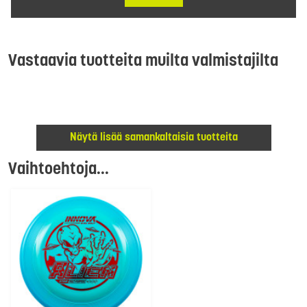
Vastaavia tuotteita muilta valmistajilta
Näytä lisää samankaltaisia tuotteita
Vaihtoehtoja...