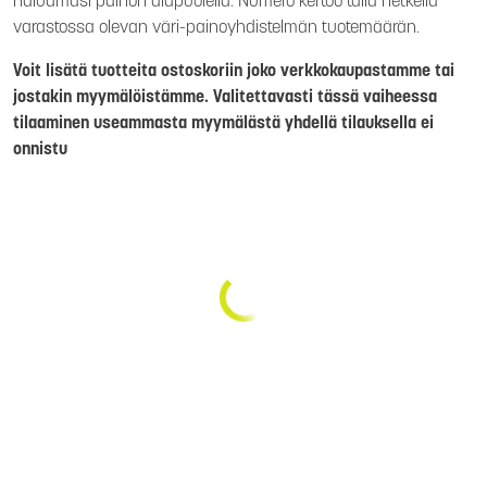
haluamasi painon alapuolella. Numero kertoo tällä hetkellä
varastossa olevan väri-painoyhdistelmän tuotemäärän.
Voit lisätä tuotteita ostoskoriin joko verkkokaupastamme tai
jostakin myymälöistämme. Valitettavasti tässä vaiheessa
tilaaminen useammasta myymälästä yhdellä tilauksella ei
onnistu