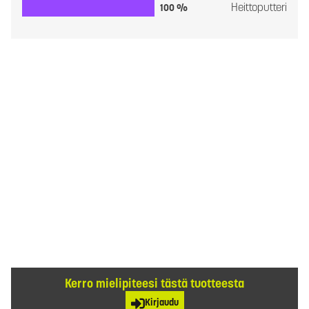
Heittoputteri
100 %
Kerro mielipiteesi tästä tuotteesta
Kirjaudu