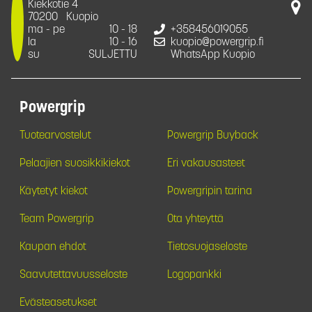
Kiekkotie 4
70200
Kuopio
ma - pe
10 - 18
+358456019055
la
10 - 16
kuopio@powergrip.fi
su
SULJETTU
WhatsApp Kuopio
Powergrip
Tuotearvostelut
Powergrip Buyback
Pelaajien suosikkikiekot
Eri vakausasteet
Käytetyt kiekot
Powergripin tarina
Team Powergrip
Ota yhteyttä
Kaupan ehdot
Tietosuojaseloste
Saavutettavuusseloste
Logopankki
Evästeasetukset