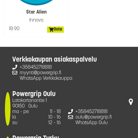
Star Alien
Innova
18.90
Osta
Verkkokaupan asiakaspalvelu
+358452718818
myynti@powergrip.fi
WhatsApp Verkkokauppa
Powergrip Oulu
Latokartanontie 1
90150
Oulu
ma - pe
11 - 18
+358452718818
la
10 - 16
oulu@powergrip.fi
su
12 - 16
WhatsApp Oulu