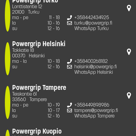
Powergrip Turku
Lonttistentie 12
20100
Turku
ma - pe
11 - 18
+358442434925
la
10 - 16
turku@powergrip.fi
su
12 - 16
WhatsApp Turku
Powergrip Helsinki
Takkatie 18
00370
Helsinki
ma - la
10 - 18
+358400268182
su
12 - 16
helsinki@powergrip.fi
WhatsApp Helsinki
Powergrip Tampere
Teiskontie 61
33560
Tampere
ma - pe
10 - 19
+358449898986
la
10 - 17
tampere@powergrip.fi
su
12 - 16
WhatsApp Tampere
Powergrip Kuopio