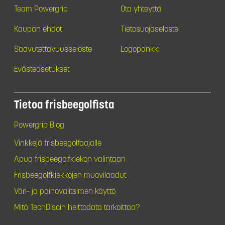
Team Powergrip
Ota yhteyttä
Kaupan ehdot
Tietosuojaseloste
Saavutettavuusseloste
Logopankki
Evästeasetukset
Tietoa frisbeegolfista
Powergrip Blog
Vinkkejä frisbeegolfaajalle
Apua frisbeegolfkiekon valintaan
Frisbeegolfkiekkojen muovilaadut
Väri- ja painovalitsimen käyttö
Mitä TechDiscin heittodata tarkoittaa?