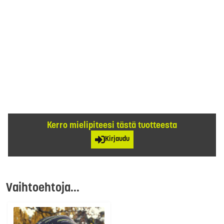
Kerro mielipiteesi tästä tuotteesta
Kirjaudu
Vaihtoehtoja...