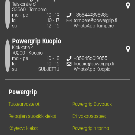
Teiskontie 61
33560
Tampere
ma - pe
10 - 19
+358449898986
la
10 - 17
tampere@powergrip.fi
su
12 - 16
WhatsApp Tampere
Powergrip Kuopio
Kiekkotie 4
70200
Kuopio
ma - pe
10 - 18
+358456019055
la
10 - 16
kuopio@powergrip.fi
su
SULJETTU
WhatsApp Kuopio
Powergrip
Tuotearvostelut
Powergrip Buyback
Pelaajien suosikkikiekot
Eri vakausasteet
Käytetyt kiekot
Powergripin tarina