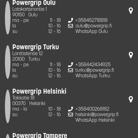
Powergrip Oulu
Latokartanontie 1
90150
Oulu
ma - pe
11 - 18
+358452718818
la
10 - 16
oulu@powergrip.fi
su
12 - 16
WhatsApp Oulu
Powergrip Turku
Lonttistentie 12
20100
Turku
ma - pe
11 - 18
+358442434925
la
10 - 16
turku@powergrip.fi
su
12 - 16
WhatsApp Turku
Powergrip Helsinki
Takkatie 18
00370
Helsinki
ma - la
10 - 18
+358400268182
su
12 - 16
helsinki@powergrip.fi
WhatsApp Helsinki
Powergrip Tampere