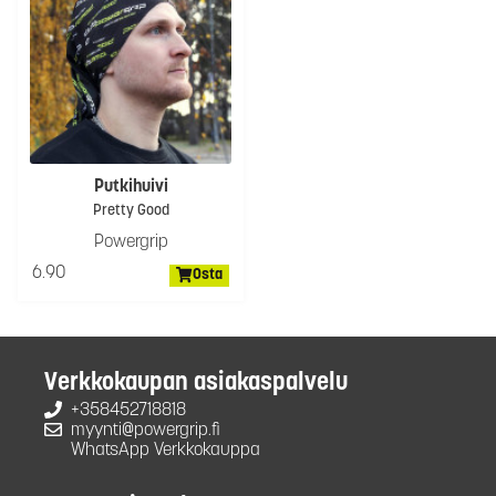
Putkihuivi
Pretty Good
Powergrip
6.90
Osta
Verkkokaupan asiakaspalvelu
+358452718818
myynti@powergrip.fi
WhatsApp Verkkokauppa