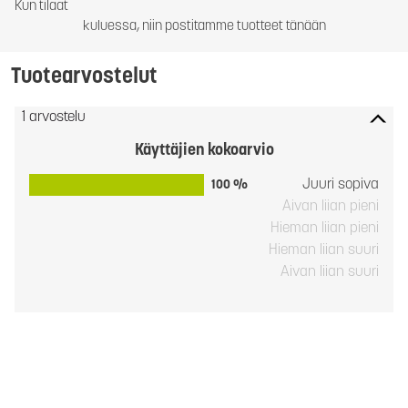
Kun tilaat
kuluessa, niin postitamme tuotteet tänään
Tuotearvostelut
1 arvostelu
Käyttäjien kokoarvio
Juuri sopiva
100 %
Aivan liian pieni
Hieman liian pieni
Hieman liian suuri
Aivan liian suuri