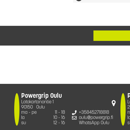
Powergrip Oulu
Latokartanontie 1
L
90150
Oulu
2
ma - pe
11 - 18
+358452718818
m
la
10 - 16
oulu@powergrip.fi
l
su
12 - 16
WhatsApp Oulu
s