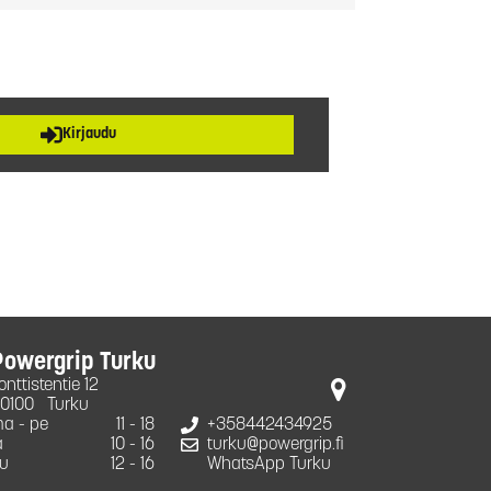
Kirjaudu
Powergrip Turku
onttistentie 12
0100
Turku
a - pe
11 - 18
+358442434925
a
10 - 16
turku@powergrip.fi
u
12 - 16
WhatsApp Turku