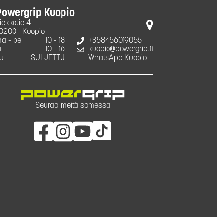
Powergrip Kuopio
iekkotie 4
0200
Kuopio
a - pe
10 - 18
+358456019055
a
10 - 16
kuopio@powergrip.fi
u
SULJETTU
WhatsApp Kuopio
Seuraa meitä somessa