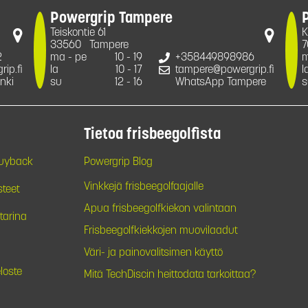
Powergrip Tampere
Teiskontie 61
K
33560
Tampere
7
2
ma - pe
10 - 19
+358449898986
m
ip.fi
la
10 - 17
tampere@powergrip.fi
l
nki
su
12 - 16
WhatsApp Tampere
s
Tietoa frisbeegolfista
Buyback
Powergrip Blog
Vinkkejä frisbeegolfaajalle
steet
Apua frisbeegolfkiekon valintaan
tarina
Frisbeegolfkiekkojen muovilaadut
Väri- ja painovalitsimen käyttö
loste
Mitä TechDiscin heittodata tarkoittaa?