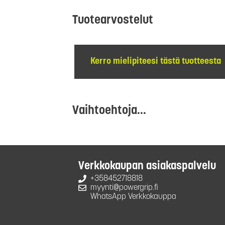
Tuotearvostelut
Kerro mielipiteesi tästä tuotteesta
Vaihtoehtoja...
Verkkokaupan asiakaspalvelu
+358452718818
myynti@powergrip.fi
WhatsApp Verkkokauppa