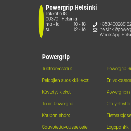
Powergrip Helsinki
Takkatie 18
00370
Helsinki
ma - la
10 - 18
+35840026818
su
12 - 16
helsinki@powergr
WhatsApp Helsi
Powergrip
Tuotearvostelut
Powergrip 
Pelaajien suosikkikiekot
Eri vakausa
Käytetyt kiekot
Powergripin 
Team Powergrip
Ota yhteyttä
Kaupan ehdot
Tietosuojase
Saavutettavuusseloste
Logopankki