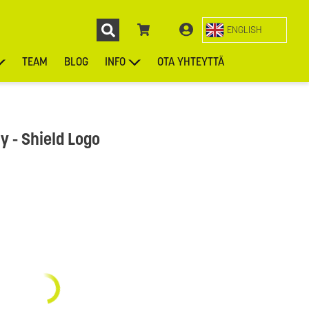
ENGLISH
TEAM
BLOG
INFO
OTA YHTEYTTÄ
ENGL
KIEKOT
LAUKUT
ASUSTEET
MUUT TUOTTEET
y - Shield Logo