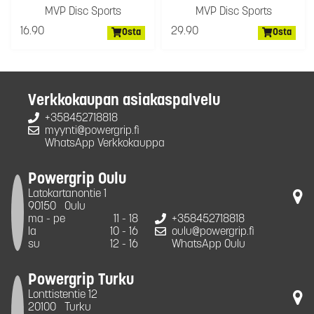
MVP Disc Sports
MVP Disc Sports
16.90
29.90
Osta
Osta
Verkkokaupan asiakaspalvelu
+358452718818
myynti@powergrip.fi
WhatsApp Verkkokauppa
Powergrip Oulu
Latokartanontie 1
90150
Oulu
ma - pe
11 - 18
+358452718818
la
10 - 16
oulu@powergrip.fi
su
12 - 16
WhatsApp Oulu
Powergrip Turku
Lonttistentie 12
20100
Turku