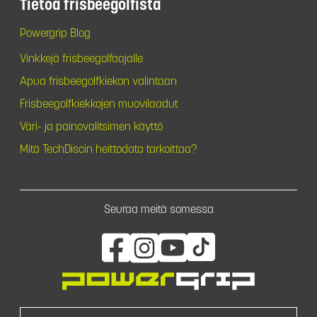
Tietoa frisbeegolfista
Powergrip Blog
Vinkkejä frisbeegolfaajalle
Apua frisbeegolfkiekon valintaan
Frisbeegolfkiekkojen muovilaadut
Väri- ja painovalitsimen käyttö
Mitä TechDiscin heittodata tarkoittaa?
Seuraa meitä somessa