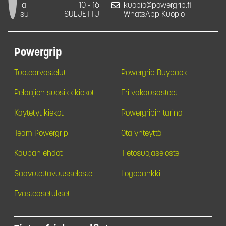
la
10 - 16
kuopio@powergrip.fi
su
SULJETTU
WhatsApp Kuopio
Powergrip
Tuotearvostelut
Powergrip Buyback
Pelaajien suosikkikiekot
Eri vakausasteet
Käytetyt kiekot
Powergripin tarina
Team Powergrip
Ota yhteyttä
Kaupan ehdot
Tietosuojaseloste
Saavutettavuusseloste
Logopankki
Evästeasetukset