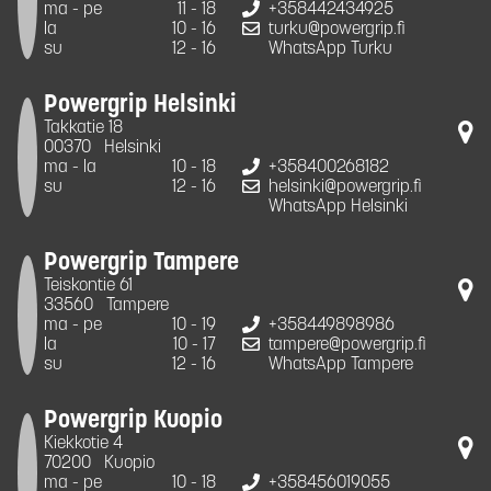
ma - pe
11 - 18
+358442434925
la
10 - 16
turku@powergrip.fi
su
12 - 16
WhatsApp Turku
Powergrip Helsinki
Takkatie 18
00370
Helsinki
ma - la
10 - 18
+358400268182
su
12 - 16
helsinki@powergrip.fi
WhatsApp Helsinki
Powergrip Tampere
Teiskontie 61
33560
Tampere
ma - pe
10 - 19
+358449898986
la
10 - 17
tampere@powergrip.fi
su
12 - 16
WhatsApp Tampere
Powergrip Kuopio
Kiekkotie 4
70200
Kuopio
ma - pe
10 - 18
+358456019055