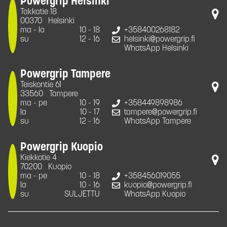
Powergrip Helsinki
Takkatie 18
00370
Helsinki
ma - la
10 - 18
+358400268182
su
12 - 16
helsinki@powergrip.fi
WhatsApp Helsinki
Powergrip Tampere
Teiskontie 61
33560
Tampere
ma - pe
10 - 19
+358449898986
la
10 - 17
tampere@powergrip.fi
su
12 - 16
WhatsApp Tampere
Powergrip Kuopio
Kiekkotie 4
70200
Kuopio
ma - pe
10 - 18
+358456019055
la
10 - 16
kuopio@powergrip.fi
su
SULJETTU
WhatsApp Kuopio