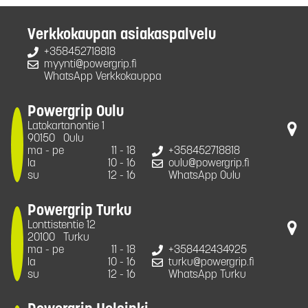
Verkkokaupan asiakaspalvelu
+358452718818
myynti@powergrip.fi
WhatsApp Verkkokauppa
Powergrip Oulu
Latokartanontie 1
90150
Oulu
ma - pe
11 - 18
+358452718818
la
10 - 16
oulu@powergrip.fi
su
12 - 16
WhatsApp Oulu
Powergrip Turku
Lonttistentie 12
20100
Turku
ma - pe
11 - 18
+358442434925
la
10 - 16
turku@powergrip.fi
su
12 - 16
WhatsApp Turku