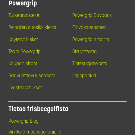
Powergrip
Tuotearvostelut
Powergrip Buyback
Pelaajien suosikkikiekot
Eri vakausasteet
Käytetyt kiekot
Powergripin tarina
Team Powergrip
Ota yhteyttä
Kaupan ehdot
Tietosuojaseloste
Saavutettavuusseloste
Logopankki
Evästeasetukset
Tietoa frisbeegolfista
Powergrip Blog
Vinkkejä frisbeegolfaajalle