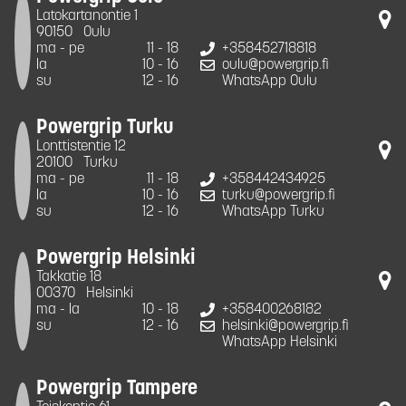
Latokartanontie 1
90150
Oulu
ma - pe
11 - 18
+358452718818
la
10 - 16
oulu@powergrip.fi
su
12 - 16
WhatsApp Oulu
Powergrip Turku
Lonttistentie 12
20100
Turku
ma - pe
11 - 18
+358442434925
la
10 - 16
turku@powergrip.fi
su
12 - 16
WhatsApp Turku
Powergrip Helsinki
Takkatie 18
00370
Helsinki
ma - la
10 - 18
+358400268182
su
12 - 16
helsinki@powergrip.fi
WhatsApp Helsinki
Powergrip Tampere