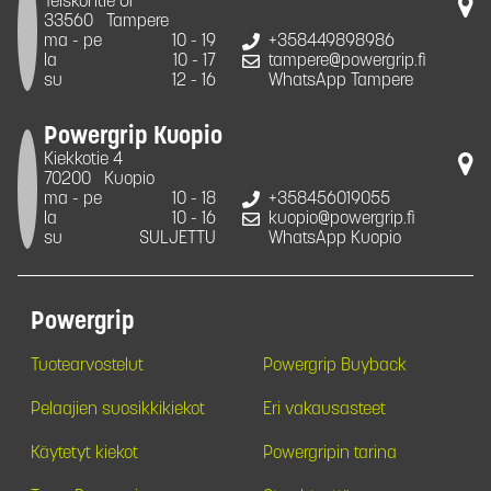
Teiskontie 61
33560
Tampere
ma - pe
10 - 19
+358449898986
la
10 - 17
tampere@powergrip.fi
su
12 - 16
WhatsApp Tampere
Powergrip Kuopio
Kiekkotie 4
70200
Kuopio
ma - pe
10 - 18
+358456019055
la
10 - 16
kuopio@powergrip.fi
su
SULJETTU
WhatsApp Kuopio
Powergrip
Tuotearvostelut
Powergrip Buyback
Pelaajien suosikkikiekot
Eri vakausasteet
Käytetyt kiekot
Powergripin tarina