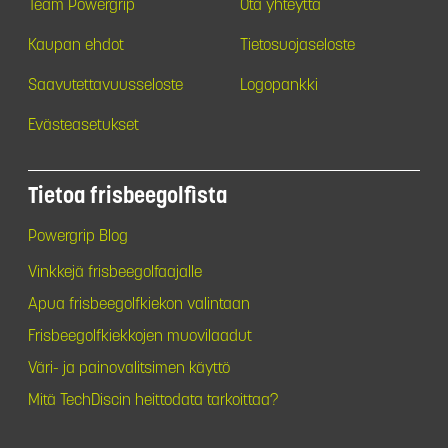
Team Powergrip
Ota yhteyttä
Kaupan ehdot
Tietosuojaseloste
Saavutettavuusseloste
Logopankki
Evästeasetukset
Tietoa frisbeegolfista
Powergrip Blog
Vinkkejä frisbeegolfaajalle
Apua frisbeegolfkiekon valintaan
Frisbeegolfkiekkojen muovilaadut
Väri- ja painovalitsimen käyttö
Mitä TechDiscin heittodata tarkoittaa?