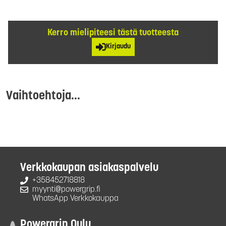
Kerro mielipiteesi tästä tuotteesta
Kirjaudu
Vaihtoehtoja...
Verkkokaupan asiakaspalvelu
+358452718818
myynti@powergrip.fi
WhatsApp Verkkokauppa
Powergrip Oulu