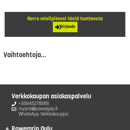
Kerro mielipiteesi tästä tuotteesta
Kirjaudu
Vaihtoehtoja...
Verkkokaupan asiakaspalvelu
+358452718818
myynti@powergrip.fi
WhatsApp Verkkokauppa
Powergrip Oulu