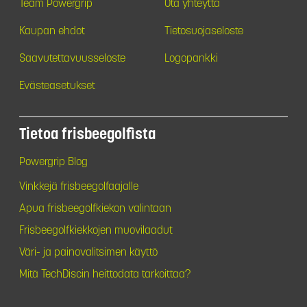
Team Powergrip
Ota yhteyttä
Kaupan ehdot
Tietosuojaseloste
Saavutettavuusseloste
Logopankki
Evästeasetukset
Tietoa frisbeegolfista
Powergrip Blog
Vinkkejä frisbeegolfaajalle
Apua frisbeegolfkiekon valintaan
Frisbeegolfkiekkojen muovilaadut
Väri- ja painovalitsimen käyttö
Mitä TechDiscin heittodata tarkoittaa?