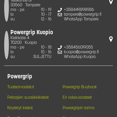
Teiskontie 61
33560
Tampere
ma - pe
10 - 19
+358449898986
la
10 - 17
tampere@powergrip.fi
su
12 - 16
WhatsApp Tampere
Powergrip Kuopio
Kiekkotie 4
70200
Kuopio
ma - pe
10 - 18
+358456019055
la
10 - 16
kuopio@powergrip.fi
su
SULJETTU
WhatsApp Kuopio
Powergrip
Tuotearvostelut
Powergrip Buyback
Pelaajien suosikkikiekot
Eri vakausasteet
Käytetyt kiekot
Powergripin tarina