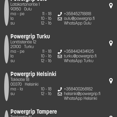
Latokartanontie 1
90150
Oulu
ma - pe
11 - 18
+358452718818
la
10 - 16
oulu@powergrip.fi
su
12 - 16
WhatsApp Oulu
Powergrip Turku
Lonttistentie 12
20100
Turku
ma - pe
11 - 18
+358442434925
la
10 - 16
turku@powergrip.fi
su
12 - 16
WhatsApp Turku
Powergrip Helsinki
Takkatie 18
00370
Helsinki
ma - la
10 - 18
+358400268182
su
12 - 16
helsinki@powergrip.fi
WhatsApp Helsinki
Powergrip Tampere