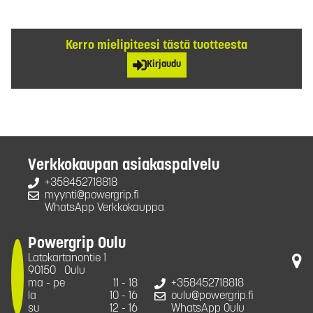
Kerro mielipiteesi tästä tuotteesta
Kirjaudu
Verkkokaupan asiakaspalvelu
+358452718818
myynti@powergrip.fi
WhatsApp Verkkokauppa
Powergrip Oulu
Latokartanontie 1
90150
Oulu
ma - pe
11 - 18
+358452718818
la
10 - 16
oulu@powergrip.fi
su
12 - 16
WhatsApp Oulu