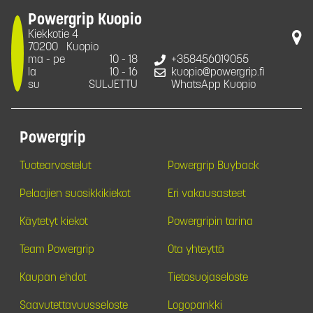
Powergrip Kuopio
Kiekkotie 4
70200
Kuopio
ma - pe
10 - 18
+358456019055
la
10 - 16
kuopio@powergrip.fi
su
SULJETTU
WhatsApp Kuopio
Powergrip
Tuotearvostelut
Powergrip Buyback
Pelaajien suosikkikiekot
Eri vakausasteet
Käytetyt kiekot
Powergripin tarina
Team Powergrip
Ota yhteyttä
Kaupan ehdot
Tietosuojaseloste
Saavutettavuusseloste
Logopankki