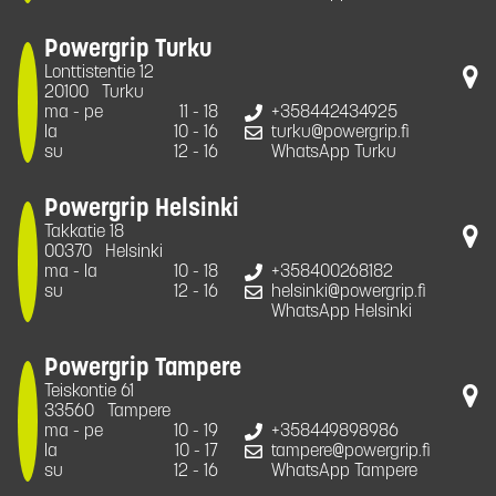
Powergrip Turku
Lonttistentie 12
20100
Turku
ma - pe
11 - 18
+358442434925
la
10 - 16
turku@powergrip.fi
su
12 - 16
WhatsApp Turku
Powergrip Helsinki
Takkatie 18
00370
Helsinki
ma - la
10 - 18
+358400268182
su
12 - 16
helsinki@powergrip.fi
WhatsApp Helsinki
Powergrip Tampere
Teiskontie 61
33560
Tampere
ma - pe
10 - 19
+358449898986
la
10 - 17
tampere@powergrip.fi
su
12 - 16
WhatsApp Tampere