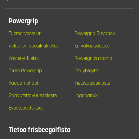
Powergrip
Tuotearvostelut
Powergrip Buyback
Pelaajien suosikkikiekot
Eri vakausasteet
Käytetyt kiekot
Powergripin tarina
Team Powergrip
Ota yhteyttä
Kaupan ehdot
Tietosuojaseloste
Saavutettavuusseloste
Logopankki
Evästeasetukset
Tietoa frisbeegolfista