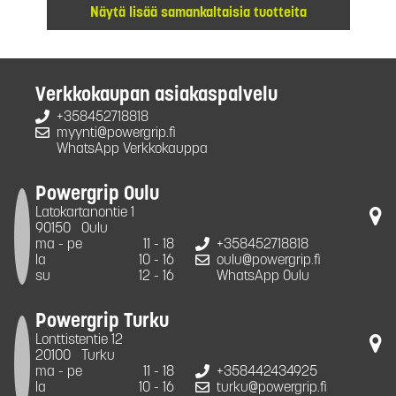
Näytä lisää samankaltaisia tuotteita
Verkkokaupan asiakaspalvelu
+358452718818
myynti@powergrip.fi
WhatsApp Verkkokauppa
Powergrip Oulu
Latokartanontie 1
90150
Oulu
ma - pe
11 - 18
+358452718818
la
10 - 16
oulu@powergrip.fi
su
12 - 16
WhatsApp Oulu
Powergrip Turku
Lonttistentie 12
20100
Turku
ma - pe
11 - 18
+358442434925
la
10 - 16
turku@powergrip.fi