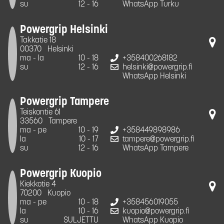
su
12 - 16
WhatsApp Turku
Powergrip Helsinki
Takkatie 18
00370
Helsinki
ma - la
10 - 18
+358400268182
su
12 - 16
helsinki@powergrip.fi
WhatsApp Helsinki
Powergrip Tampere
Teiskontie 61
33560
Tampere
ma - pe
10 - 19
+358449898986
la
10 - 17
tampere@powergrip.fi
su
12 - 16
WhatsApp Tampere
Powergrip Kuopio
Kiekkotie 4
70200
Kuopio
ma - pe
10 - 18
+358456019055
la
10 - 16
kuopio@powergrip.fi
su
SULJETTU
WhatsApp Kuopio