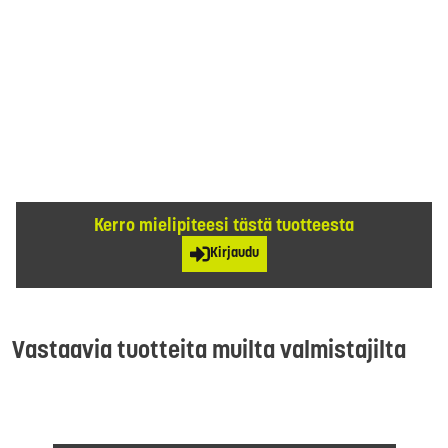
Kerro mielipiteesi tästä tuotteesta
Kirjaudu
Vastaavia tuotteita muilta valmistajilta