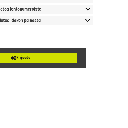
ietoa lentonumeroista
ietoa kiekon painosta
Kirjaudu