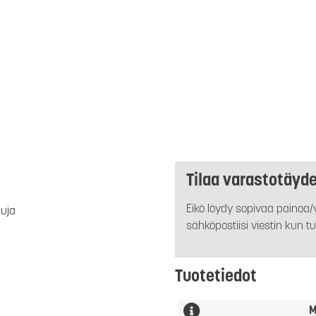
Tilaa varastotäyd
Eikö löydy sopivaa painoa/v
luja
sähköpostiisi viestin kun tu
Tuotetiedot
M