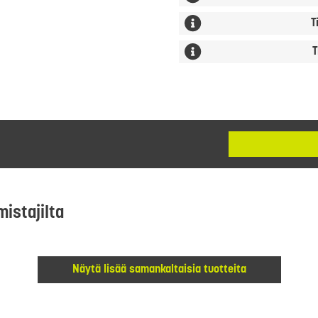
T
T
mistajilta
Näytä lisää samankaltaisia tuotteita