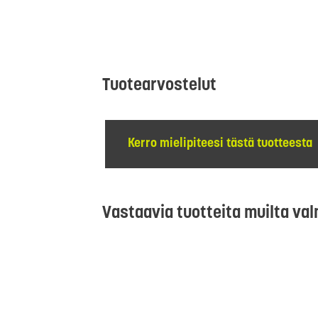
Tuotearvostelut
Kerro mielipiteesi tästä tuotteesta
Vastaavia tuotteita muilta val