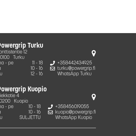
Powergrip Turku
onttistentie 12
0100
Turku
a - pe
11 - 18
+358442434925
a
10 - 16
turku@powergrip.fi
u
12 - 16
WhatsApp Turku
Powergrip Kuopio
iekkotie 4
0200
Kuopio
a - pe
10 - 18
+358456019055
a
10 - 16
kuopio@powergrip.fi
u
SULJETTU
WhatsApp Kuopio