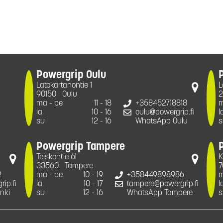
Powergrip Oulu
Latokartanontie 1
L
90150
Oulu
2
ma - pe
11 - 18
+358452718818
m
la
10 - 16
oulu@powergrip.fi
l
su
12 - 16
WhatsApp Oulu
s
Powergrip Tampere
Teiskontie 61
K
33560
Tampere
7
2
ma - pe
10 - 19
+358449898986
m
ip.fi
la
10 - 17
tampere@powergrip.fi
l
nki
su
12 - 16
WhatsApp Tampere
s