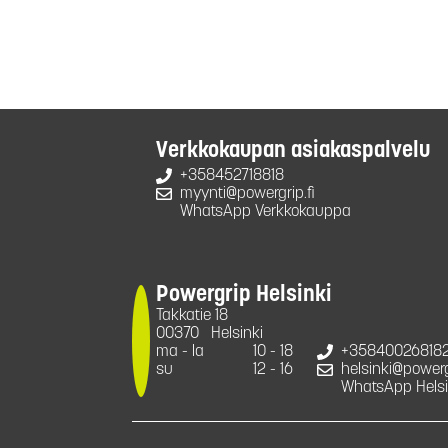
Verkkokaupan asiakaspalvelu
+358452718818
myynti@powergrip.fi
WhatsApp Verkkokauppa
Powergrip Helsinki
Takkatie 18
00370
Helsinki
ma - la
10 - 18
+35840026818
su
12 - 16
helsinki@powergr
WhatsApp Helsi