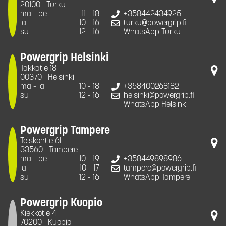
20100
Turku
ma - pe
11 - 18
+358442434925
la
10 - 16
turku@powergrip.fi
su
12 - 16
WhatsApp Turku
Powergrip Helsinki
Takkatie 18
00370
Helsinki
ma - la
10 - 18
+358400268182
su
12 - 16
helsinki@powergrip.fi
WhatsApp Helsinki
Powergrip Tampere
Teiskontie 61
33560
Tampere
ma - pe
10 - 19
+358449898986
la
10 - 17
tampere@powergrip.fi
su
12 - 16
WhatsApp Tampere
Powergrip Kuopio
Kiekkotie 4
70200
Kuopio