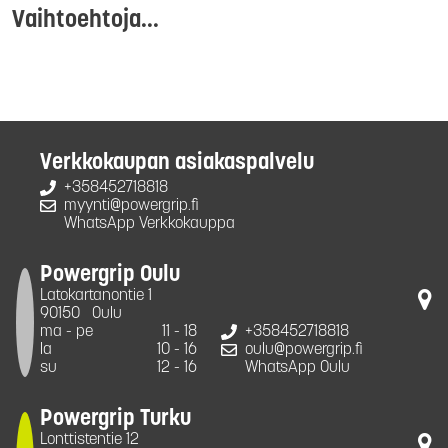
Vaihtoehtoja...
Verkkokaupan asiakaspalvelu
+358452718818
myynti@powergrip.fi
WhatsApp Verkkokauppa
Powergrip Oulu
Latokartanontie 1
90150
Oulu
ma - pe
11 - 18
+358452718818
la
10 - 16
oulu@powergrip.fi
su
12 - 16
WhatsApp Oulu
Powergrip Turku
Lonttistentie 12