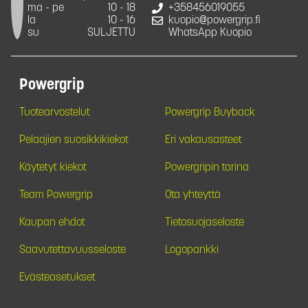
ma - pe
10 - 18
+358456019055
la
10 - 16
kuopio@powergrip.fi
su
SULJETTU
WhatsApp Kuopio
Powergrip
Tuotearvostelut
Powergrip Buyback
Pelaajien suosikkikiekot
Eri vakausasteet
Käytetyt kiekot
Powergripin tarina
Team Powergrip
Ota yhteyttä
Kaupan ehdot
Tietosuojaseloste
Saavutettavuusseloste
Logopankki
Evästeasetukset