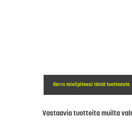
Kerro mielipiteesi tästä tuotteesta
Vastaavia tuotteita muilta val