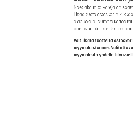
Näet alta mitä värejä on saat
Lisää tuote ostoskoriin klikk
alapuolella. Numero kertoo täl
painoyhdistelmän tuotemäär
Voit lisätä tuotteita ostosko
myymälöistämme. Valitettava
myymälästä yhdellä tilauksell
a