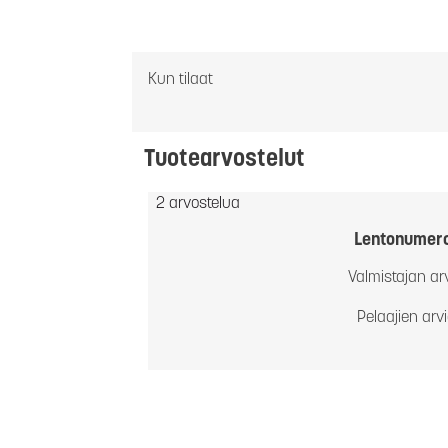
Kun tilaat
Tuotearvostelut
2 arvostelua
Lentonumer
Valmistajan ar
Pelaajien arv