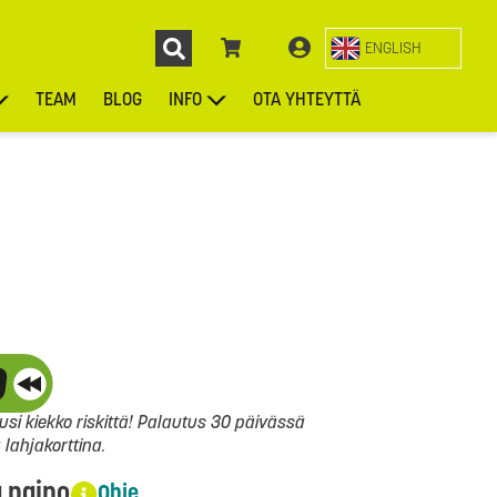
ENGLISH
TEAM
BLOG
INFO
OTA YHTEYTTÄ
ENGL
KIEKOT
LAUKUT
ASUSTEET
MUUT TUOTTEET
si kiekko riskittä! Palautus 30 päivässä
ahjakorttina.
a paino
Ohje