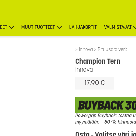
EET
MUUT TUOTTEET
LAHJAKORTIT
VALMISTAJAT
TARJOUKSET
Innova
Pituusdraiverit
Champion Tern
Innova
17.90 €
Powergrip Buyback: testaa uu
myymälään – 50 % hinnasta l
Osta - Valitse väri j