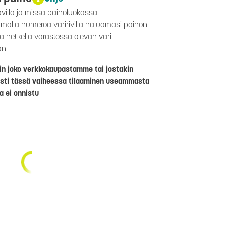
avilla ja missä painoluokassa
aamalla numeroa väririvillä haluamasi painon
lä hetkellä varastossa olevan väri-
än.
riin joko verkkokaupastamme tai jostakin
sti tässä vaiheessa tilaaminen useammasta
a ei onnistu