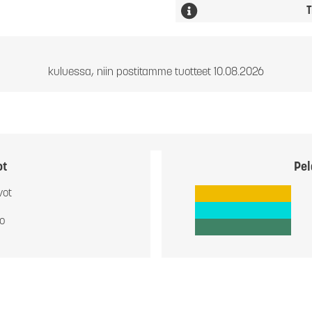
T
kuluessa, niin postitamme tuotteet 10.08.2026
ot
Pel
vot
io