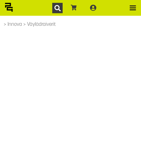
Innova
Väylädraiverit