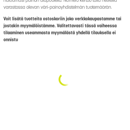
haluamasi painon alapuolella. Numero kertoo tällä hetkellä
varastossa olevan väri-painoyhdistelmän tuotemäärän.
Voit lisätä tuotteita ostoskoriin joko verkkokaupastamme tai
jostakin myymälöistämme. Valitettavasti tässä vaiheessa
tilaaminen useammasta myymälästä yhdellä tilauksella ei
onnistu