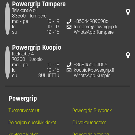
Powergrip Tampere
Teiskontie 61
33560
Tampere
ma - pe
10 - 19
+358449898986
la
10 - 17
tampere@powergrip.fi
su
12 - 16
WhatsApp Tampere
Powergrip Kuopio
Kiekkotie 4
70200
Kuopio
ma - pe
10 - 18
+358456019055
la
10 - 16
kuopio@powergrip.fi
su
SULJETTU
WhatsApp Kuopio
Powergrip
Tuotearvostelut
Powergrip Buyback
Pelaajien suosikkikiekot
Eri vakausasteet
Käytetyt kiekot
Powergripin tarina