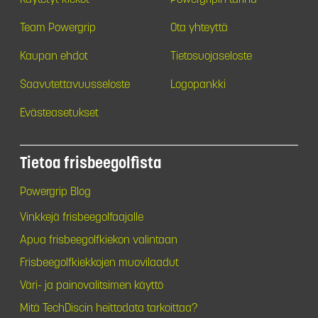
Team Powergrip
Ota yhteyttä
Kaupan ehdot
Tietosuojaseloste
Saavutettavuusseloste
Logopankki
Evästeasetukset
Tietoa frisbeegolfista
Powergrip Blog
Vinkkejä frisbeegolfaajalle
Apua frisbeegolfkiekon valintaan
Frisbeegolfkiekkojen muovilaadut
Väri- ja painovalitsimen käyttö
Mitä TechDiscin heittodata tarkoittaa?