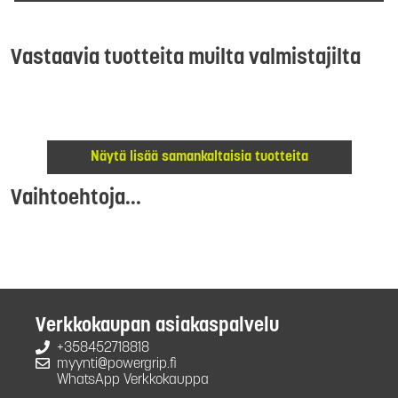
Vastaavia tuotteita muilta valmistajilta
Näytä lisää samankaltaisia tuotteita
Vaihtoehtoja...
Verkkokaupan asiakaspalvelu
+358452718818
myynti@powergrip.fi
WhatsApp Verkkokauppa