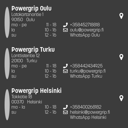
Powergrip Oulu
Latokartanontie 1
90150
Oulu
ma - pe
11 - 18
+358452718818
la
10 - 16
oulu@powergrip.fi
su
12 - 16
WhatsApp Oulu
Powergrip Turku
Lonttistentie 12
20100
Turku
ma - pe
11 - 18
+358442434925
la
10 - 16
turku@powergrip.fi
su
12 - 16
WhatsApp Turku
Powergrip Helsinki
Takkatie 18
00370
Helsinki
ma - la
10 - 18
+358400268182
su
12 - 16
helsinki@powergrip.fi
WhatsApp Helsinki