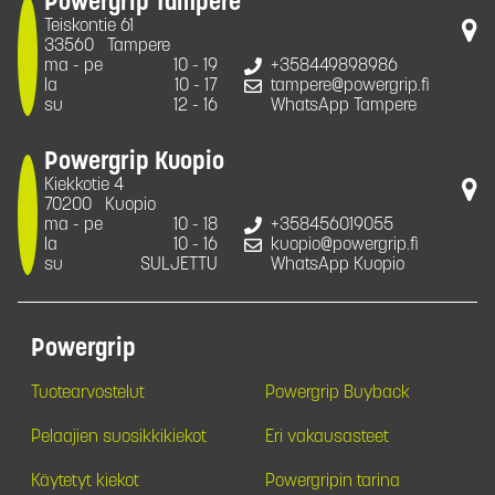
Powergrip Tampere
Teiskontie 61
33560
Tampere
ma - pe
10 - 19
+358449898986
la
10 - 17
tampere@powergrip.fi
su
12 - 16
WhatsApp Tampere
Powergrip Kuopio
Kiekkotie 4
70200
Kuopio
ma - pe
10 - 18
+358456019055
la
10 - 16
kuopio@powergrip.fi
su
SULJETTU
WhatsApp Kuopio
Powergrip
Tuotearvostelut
Powergrip Buyback
Pelaajien suosikkikiekot
Eri vakausasteet
Käytetyt kiekot
Powergripin tarina