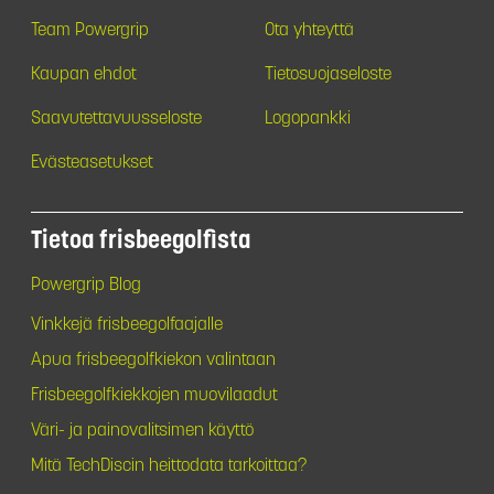
Team Powergrip
Ota yhteyttä
Kaupan ehdot
Tietosuojaseloste
Saavutettavuusseloste
Logopankki
Evästeasetukset
Tietoa frisbeegolfista
Powergrip Blog
Vinkkejä frisbeegolfaajalle
Apua frisbeegolfkiekon valintaan
Frisbeegolfkiekkojen muovilaadut
Väri- ja painovalitsimen käyttö
Mitä TechDiscin heittodata tarkoittaa?