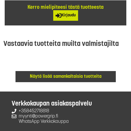
Kerro mielipiteesi tästä tuotteesta
Kirjaudu
Vastaavia tuotteita muilta valmistajilta
Näytä lisää samankaltaisia tuotteita
Verkkokaupan asiakaspalvelu
+358452718818
myynti@powergrip.fi
WhatsApp Verkkokauppa