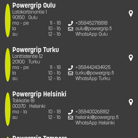
Powergrip Oulu
Latokartanontie 1
90150
Oulu
ma - pe
11 - 18
+358452718818
la
10 - 16
oulu@powergrip.fi
su
12 - 16
WhatsApp Oulu
Powergrip Turku
Lonttistentie 12
20100
Turku
ma - pe
11 - 18
+358442434925
la
10 - 16
turku@powergrip.fi
su
12 - 16
WhatsApp Turku
Powergrip Helsinki
Takkatie 18
00370
Helsinki
ma - la
10 - 18
+358400268182
su
12 - 16
helsinki@powergrip.fi
WhatsApp Helsinki