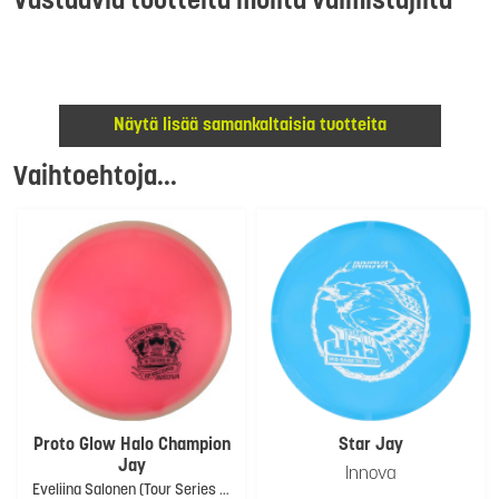
Vastaavia tuotteita muilta valmistajilta
Näytä lisää samankaltaisia tuotteita
Vaihtoehtoja...
Proto Glow Halo Champion
Star Jay
Jay
Innova
Eveliina Salonen (Tour Series 2025)