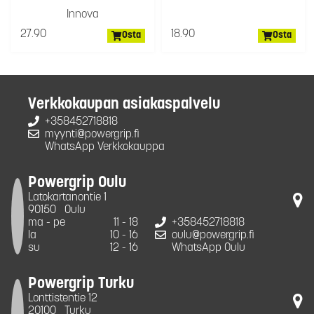
Innova
27.90
18.90
Osta
Osta
Verkkokaupan asiakaspalvelu
+358452718818
myynti@powergrip.fi
WhatsApp Verkkokauppa
Powergrip Oulu
Latokartanontie 1
90150
Oulu
ma - pe
11 - 18
+358452718818
la
10 - 16
oulu@powergrip.fi
su
12 - 16
WhatsApp Oulu
Powergrip Turku
Lonttistentie 12
20100
Turku