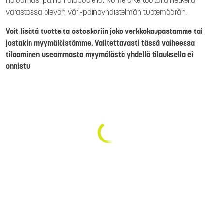
haluamasi painon alapuolella. Numero kertoo tällä hetkellä
varastossa olevan väri-painoyhdistelmän tuotemäärän.
Voit lisätä tuotteita ostoskoriin joko verkkokaupastamme tai
jostakin myymälöistämme. Valitettavasti tässä vaiheessa
tilaaminen useammasta myymälästä yhdellä tilauksella ei
onnistu