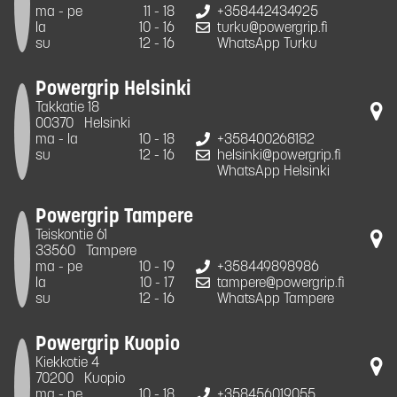
ma - pe
11 - 18
+358442434925
la
10 - 16
turku@powergrip.fi
su
12 - 16
WhatsApp Turku
Powergrip Helsinki
Takkatie 18
00370
Helsinki
ma - la
10 - 18
+358400268182
su
12 - 16
helsinki@powergrip.fi
WhatsApp Helsinki
Powergrip Tampere
Teiskontie 61
33560
Tampere
ma - pe
10 - 19
+358449898986
la
10 - 17
tampere@powergrip.fi
su
12 - 16
WhatsApp Tampere
Powergrip Kuopio
Kiekkotie 4
70200
Kuopio
ma - pe
10 - 18
+358456019055