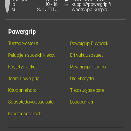
la
10 - 16
kuopio@powergrip.fi
su
SULJETTU
WhatsApp Kuopio
Powergrip
Tuotearvostelut
Powergrip Buyback
Pelaajien suosikkikiekot
Eri vakausasteet
Käytetyt kiekot
Powergripin tarina
Team Powergrip
Ota yhteyttä
Kaupan ehdot
Tietosuojaseloste
Saavutettavuusseloste
Logopankki
Evästeasetukset