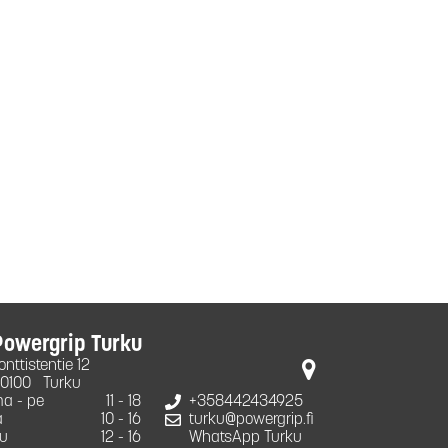
Powergrip Turku
onttistentie 12
0100
Turku
a - pe
11 - 18
+358442434925
a
10 - 16
turku@powergrip.fi
u
12 - 16
WhatsApp Turku