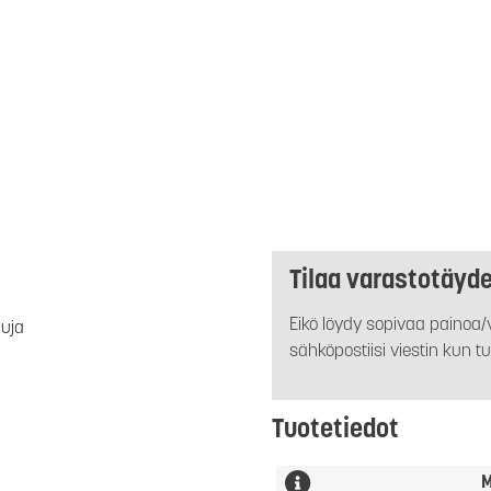
Tilaa varastotäyd
Eikö löydy sopivaa painoa/v
luja
sähköpostiisi viestin kun tu
Tuotetiedot
M