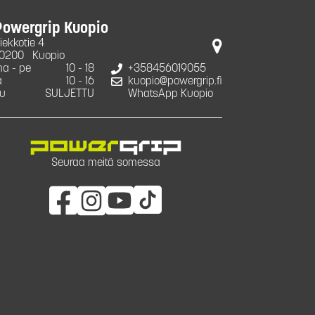
Powergrip Kuopio
iekkotie 4
0200
Kuopio
a - pe
10 - 18
+358456019055
a
10 - 16
kuopio@powergrip.fi
u
SULJETTU
WhatsApp Kuopio
Seuraa meitä somessa