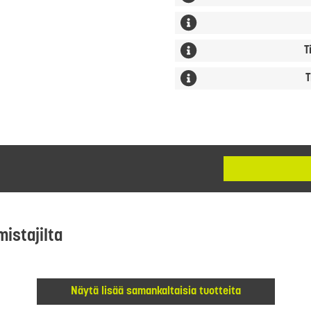
T
T
mistajilta
Näytä lisää samankaltaisia tuotteita