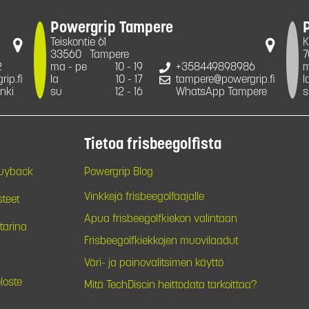
Powergrip Tampere
Teiskontie 61
K
33560
Tampere
7
2
ma - pe
10 - 19
+358449898986
m
ip.fi
la
10 - 17
tampere@powergrip.fi
l
nki
su
12 - 16
WhatsApp Tampere
s
Tietoa frisbeegolfista
Buyback
Powergrip Blog
Vinkkejä frisbeegolfaajalle
steet
Apua frisbeegolfkiekon valintaan
tarina
Frisbeegolfkiekkojen muovilaadut
Väri- ja painovalitsimen käyttö
loste
Mitä TechDiscin heittodata tarkoittaa?