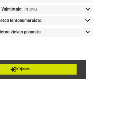
Valmistaja:
Innova
ietoa lentonumeroista
ietoa kiekon painosta
Kirjaudu