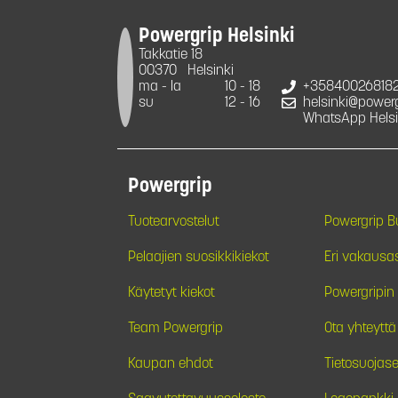
Powergrip Helsinki
Takkatie 18
00370
Helsinki
ma - la
10 - 18
+35840026818
su
12 - 16
helsinki@powergr
WhatsApp Helsi
Powergrip
Tuotearvostelut
Powergrip 
Pelaajien suosikkikiekot
Eri vakausa
Käytetyt kiekot
Powergripin 
Team Powergrip
Ota yhteyttä
Kaupan ehdot
Tietosuojase