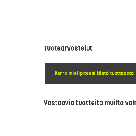
Tuotearvostelut
Kerro mielipiteesi tästä tuotteesta
Vastaavia tuotteita muilta val