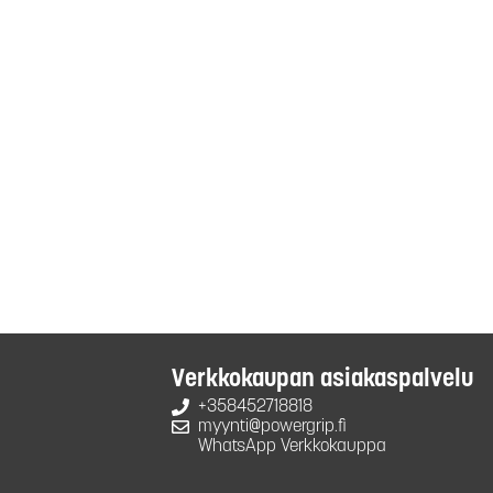
Verkkokaupan asiakaspalvelu
+358452718818
myynti@powergrip.fi
WhatsApp Verkkokauppa