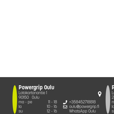
Powergrip Oulu
Latokartanontie 1
L
90150
Oulu
2
ma - pe
11 - 18
+358452718818
m
la
10 - 16
oulu@powergrip.fi
l
su
12 - 16
WhatsApp Oulu
s