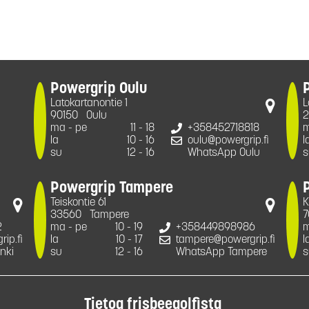
Powergrip Oulu
Latokartanontie 1
L
90150
Oulu
2
ma - pe
11 - 18
+358452718818
m
la
10 - 16
oulu@powergrip.fi
l
su
12 - 16
WhatsApp Oulu
s
Powergrip Tampere
Teiskontie 61
K
33560
Tampere
7
2
ma - pe
10 - 19
+358449898986
m
ip.fi
la
10 - 17
tampere@powergrip.fi
l
nki
su
12 - 16
WhatsApp Tampere
s
Tietoa frisbeegolfista