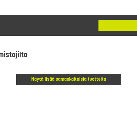
mistajilta
Näytä lisää samankaltaisia tuotteita