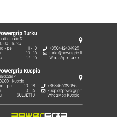
Powergrip Turku
onttistentie 12
0100
Turku
a - pe
11 - 18
+358442434925
a
10 - 16
turku@powergrip.fi
u
12 - 16
WhatsApp Turku
Powergrip Kuopio
iekkotie 4
0200
Kuopio
a - pe
10 - 18
+358456019055
a
10 - 16
kuopio@powergrip.fi
u
SULJETTU
WhatsApp Kuopio