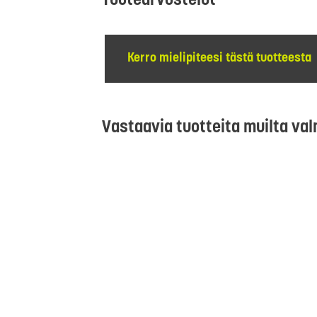
Tuotearvostelut
Kerro mielipiteesi tästä tuotteesta
Vastaavia tuotteita muilta val