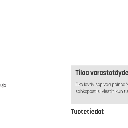
Tilaa varastotäyd
Eikö löydy sopivaa painoa/v
luja
sähköpostiisi viestin kun tu
Tuotetiedot