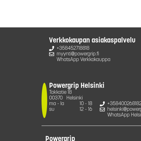
Verkkokaupan asiakaspalvelu
+358452718818
myynti@powergrip.fi
WhatsApp Verkkokauppa
Powergrip Helsinki
Takkatie 18
00370
Helsinki
ma - la
10 - 18
+35840026818
su
12 - 16
helsinki@powergr
WhatsApp Helsi
Powergrip