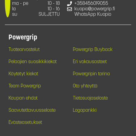
ma - pe
10 - 18
+358456019055
la
10 - 16
kuopio@powergrip.fi
su
SULJETTU
WhatsApp Kuopio
Powergrip
Tuotearvostelut
Powergrip Buyback
Pelaajien suosikkikiekot
Eri vakausasteet
Käytetyt kiekot
Powergripin tarina
Team Powergrip
Ota yhteyttä
Kaupan ehdot
Tietosuojaseloste
Saavutettavuusseloste
Logopankki
Evästeasetukset