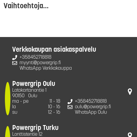
Vaihtoehtoja...
Verkkokaupan asiakaspalvelu
+358452718818
myynti@powergrip.fi
WhatsApp Verkkokauppa
Powergrip Oulu
Latokartanontie 1
90150
Oulu
ma - pe
11 - 18
+358452718818
la
10 - 16
oulu@powergrip.fi
su
12 - 16
WhatsApp Oulu
Powergrip Turku
Lonttistentie 12