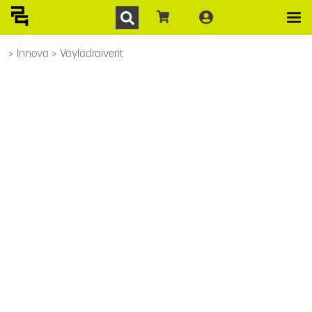
Innova
Väylädraiverit