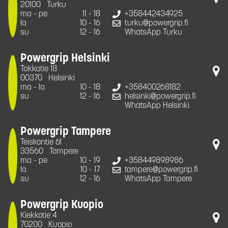
20100
Turku
ma - pe
11 - 18
+358442434925
la
10 - 16
turku@powergrip.fi
su
12 - 16
WhatsApp Turku
Powergrip Helsinki
Takkatie 18
00370
Helsinki
ma - la
10 - 18
+358400268182
su
12 - 16
helsinki@powergrip.fi
WhatsApp Helsinki
Powergrip Tampere
Teiskontie 61
33560
Tampere
ma - pe
10 - 19
+358449898986
la
10 - 17
tampere@powergrip.fi
su
12 - 16
WhatsApp Tampere
Powergrip Kuopio
Kiekkotie 4
70200
Kuopio