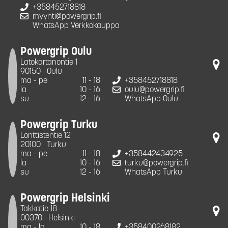
+358452718818
myynti@powergrip.fi
WhatsApp Verkkokauppa
Powergrip Oulu
Latokartanontie 1
90150
Oulu
ma - pe
11 - 18
+358452718818
la
10 - 16
oulu@powergrip.fi
su
12 - 16
WhatsApp Oulu
Powergrip Turku
Lonttistentie 12
20100
Turku
ma - pe
11 - 18
+358442434925
la
10 - 16
turku@powergrip.fi
su
12 - 16
WhatsApp Turku
Powergrip Helsinki
Takkatie 18
00370
Helsinki
ma - la
10 - 18
+358400268182