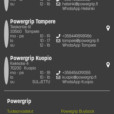
su
12 - 16
helsinki@powergrip.fi
WhatsApp Helsinki
Powergrip Tampere
Teiskontie 61
33560
Tampere
ma - pe
10 - 19
+358449898986
la
10 - 17
tampere@powergrip.fi
su
12 - 16
WhatsApp Tampere
Powergrip Kuopio
Kiekkotie 4
70200
Kuopio
ma - pe
10 - 18
+358456019055
la
10 - 16
kuopio@powergrip.fi
su
SULJETTU
WhatsApp Kuopio
Powergrip
Tuotearvostelut
Powergrip Buyback