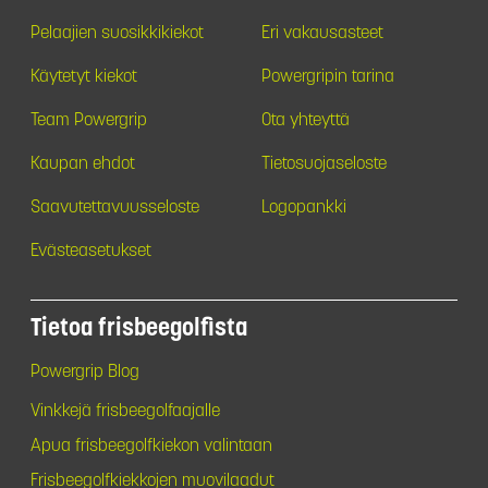
Pelaajien suosikkikiekot
Eri vakausasteet
Käytetyt kiekot
Powergripin tarina
Team Powergrip
Ota yhteyttä
Kaupan ehdot
Tietosuojaseloste
Saavutettavuusseloste
Logopankki
Evästeasetukset
Tietoa frisbeegolfista
Powergrip Blog
Vinkkejä frisbeegolfaajalle
Apua frisbeegolfkiekon valintaan
Frisbeegolfkiekkojen muovilaadut