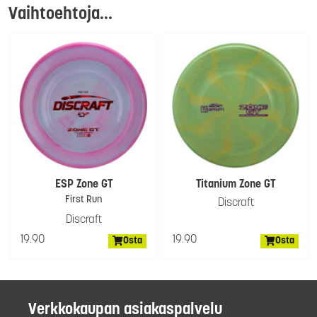
Vaihtoehtoja...
ESP Zone GT
Titanium Zone GT
First Run
Discraft
Discraft
19.90
19.90
Osta
Osta
Verkkokaupan asiakaspalvelu