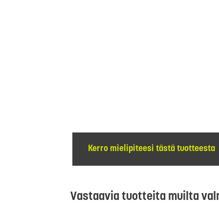
Kerro mielipiteesi tästä tuotteesta
Vastaavia tuotteita muilta val