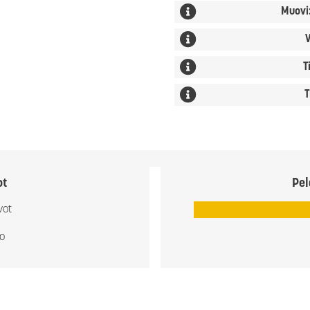
Muovi
V
T
T
ot
Pel
vot
io