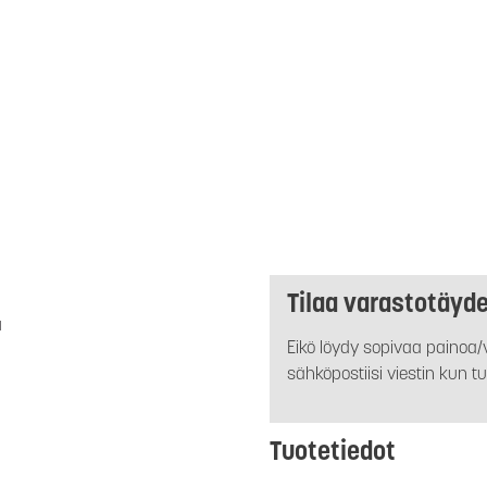
Tilaa varastotäyd
a
Eikö löydy sopivaa painoa/v
sähköpostiisi viestin kun tu
Tuotetiedot