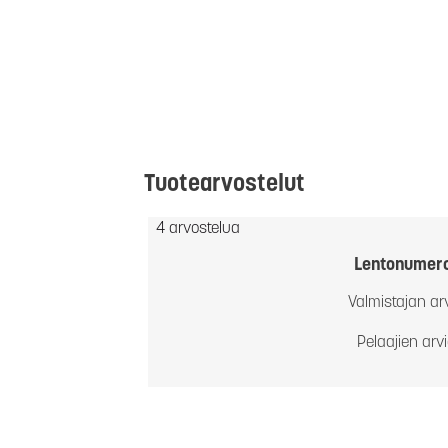
Tuotearvostelut
4 arvostelua
Lentonumer
Valmistajan ar
Pelaajien arv