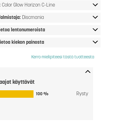
:
Color Glow Horizon C-Line
almistaja:
Discmania
ietoa lentonumeroista
ietoa kiekon painosta
Kerro mielipiteesi tästä tuotteesta
aajat käyttävät
Rysty
100 %