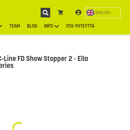
ENGLISH
TEAM
BLOG
INFO
OTA YHTEYTTÄ
ENGL
KIEKOT
LAUKUT
ASUSTEET
MUUT TUOTTEET
C-Line FD Show Stopper 2 - Ella
eries