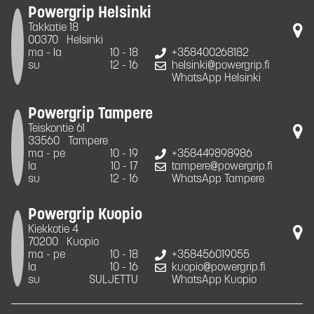
Powergrip Helsinki
Takkatie 18
00370
Helsinki
ma - la
10 - 18
+358400268182
su
12 - 16
helsinki@powergrip.fi
WhatsApp Helsinki
Powergrip Tampere
Teiskontie 61
33560
Tampere
ma - pe
10 - 19
+358449898986
la
10 - 17
tampere@powergrip.fi
su
12 - 16
WhatsApp Tampere
Powergrip Kuopio
Kiekkotie 4
70200
Kuopio
ma - pe
10 - 18
+358456019055
la
10 - 16
kuopio@powergrip.fi
su
SULJETTU
WhatsApp Kuopio