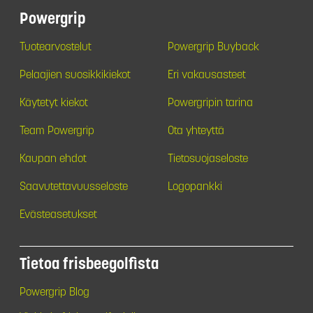
Powergrip
Tuotearvostelut
Powergrip Buyback
Pelaajien suosikkikiekot
Eri vakausasteet
Käytetyt kiekot
Powergripin tarina
Team Powergrip
Ota yhteyttä
Kaupan ehdot
Tietosuojaseloste
Saavutettavuusseloste
Logopankki
Evästeasetukset
Tietoa frisbeegolfista
Powergrip Blog