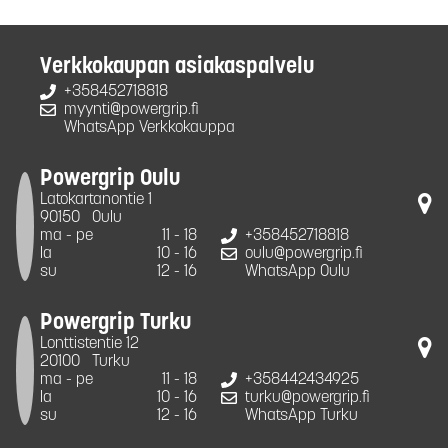
Verkkokaupan asiakaspalvelu
+358452718818
myynti@powergrip.fi
WhatsApp Verkkokauppa
Powergrip Oulu
Latokartanontie 1
90150
Oulu
ma - pe
11 - 18
+358452718818
la
10 - 16
oulu@powergrip.fi
su
12 - 16
WhatsApp Oulu
Powergrip Turku
Lonttistentie 12
20100
Turku
ma - pe
11 - 18
+358442434925
la
10 - 16
turku@powergrip.fi
su
12 - 16
WhatsApp Turku