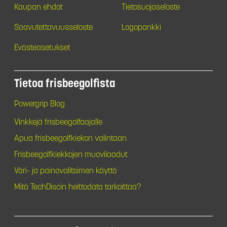
Kaupan ehdot
Tietosuojaseloste
Saavutettavuusseloste
Logopankki
Evästeasetukset
Tietoa frisbeegolfista
Powergrip Blog
Vinkkejä frisbeegolfaajalle
Apua frisbeegolfkiekon valintaan
Frisbeegolfkiekkojen muovilaadut
Väri- ja painovalitsimen käyttö
Mitä TechDiscin heittodata tarkoittaa?