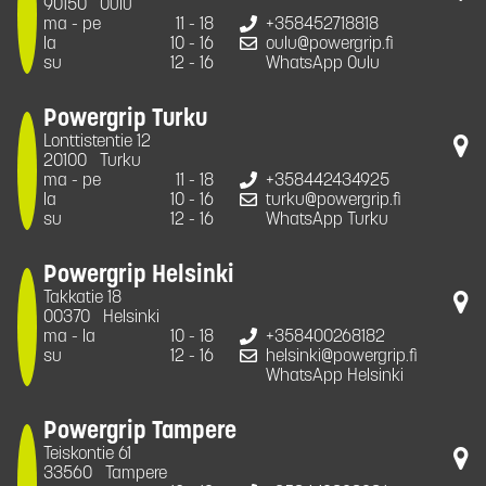
90150
Oulu
ma - pe
11 - 18
+358452718818
la
10 - 16
oulu@powergrip.fi
su
12 - 16
WhatsApp Oulu
Powergrip Turku
Lonttistentie 12
20100
Turku
ma - pe
11 - 18
+358442434925
la
10 - 16
turku@powergrip.fi
su
12 - 16
WhatsApp Turku
Powergrip Helsinki
Takkatie 18
00370
Helsinki
ma - la
10 - 18
+358400268182
su
12 - 16
helsinki@powergrip.fi
WhatsApp Helsinki
Powergrip Tampere
Teiskontie 61
33560
Tampere