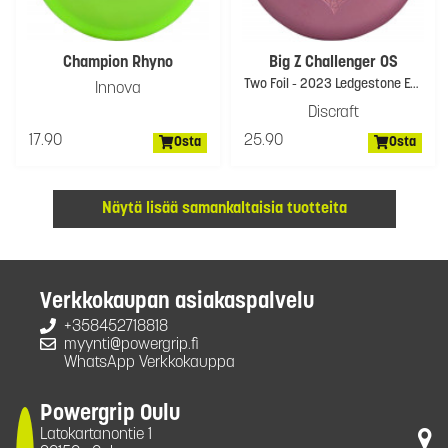
Champion Rhyno
Big Z Challenger OS
Two Foil - 2023 Ledgestone Edition
Innova
Discraft
17.90
25.90
Osta
Osta
Näytä lisää samankaltaisia tuotteita
Verkkokaupan asiakaspalvelu
+358452718818
myynti@powergrip.fi
WhatsApp Verkkokauppa
Powergrip Oulu
Latokartanontie 1