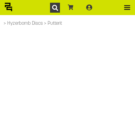
Hyzerbomb Discs
Putterit