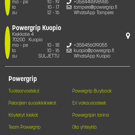
ma - pe
10 - 19
+358449898986
la
10 - 17
tampere@powergrip.fi
su
12 - 16
WhatsApp Tampere
Powergrip Kuopio
Kiekkotie 4
70200
Kuopio
ma - pe
10 - 18
+358456019055
la
10 - 16
kuopio@powergrip.fi
su
SULJETTU
WhatsApp Kuopio
Powergrip
Tuotearvostelut
Powergrip Buyback
Pelaajien suosikkikiekot
Eri vakausasteet
Käytetyt kiekot
Powergripin tarina
Team Powergrip
Ota yhteyttä