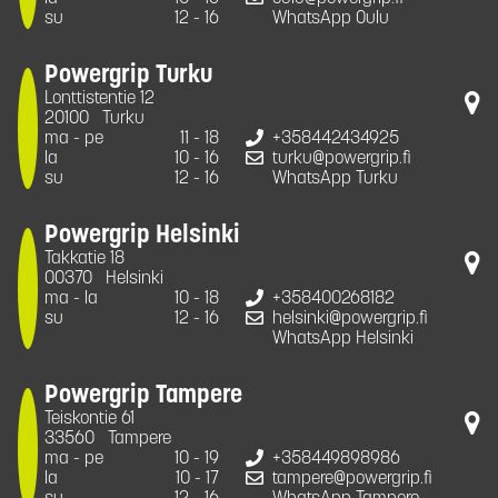
su
12 - 16
WhatsApp Oulu
Powergrip Turku
Lonttistentie 12
20100
Turku
ma - pe
11 - 18
+358442434925
la
10 - 16
turku@powergrip.fi
su
12 - 16
WhatsApp Turku
Powergrip Helsinki
Takkatie 18
00370
Helsinki
ma - la
10 - 18
+358400268182
su
12 - 16
helsinki@powergrip.fi
WhatsApp Helsinki
Powergrip Tampere
Teiskontie 61
33560
Tampere
ma - pe
10 - 19
+358449898986
la
10 - 17
tampere@powergrip.fi