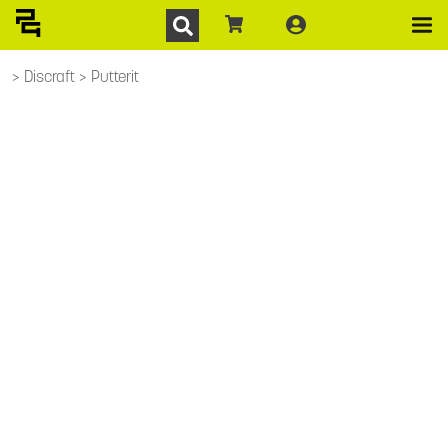
Discraft
Putterit