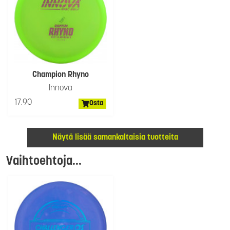
Champion Rhyno
Innova
17.90
Osta
Näytä lisää samankaltaisia tuotteita
Vaihtoehtoja...