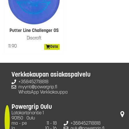
Putter Line Challenger OS
Discraft
11.90
Osta
Verkkokaupan asiakaspalvelu
+358452718818
myynti@powergrip.fi
WhatsApp Verkkokauppa
Powergrip Oulu
Latokartanontie 1
90150
Oulu
ma - pe
11 - 18
+358452718818
la
10 - 16
oulu@powergrip.fi