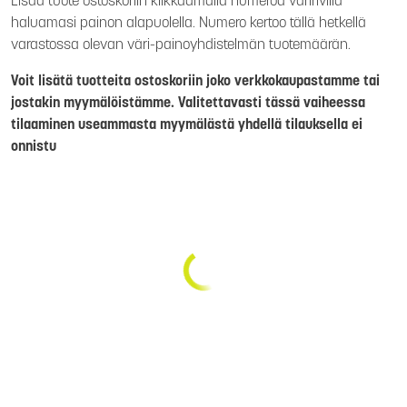
Lisää tuote ostoskoriin klikkaamalla numeroa väririvillä
haluamasi painon alapuolella. Numero kertoo tällä hetkellä
varastossa olevan väri-painoyhdistelmän tuotemäärän.
Voit lisätä tuotteita ostoskoriin joko verkkokaupastamme tai
jostakin myymälöistämme. Valitettavasti tässä vaiheessa
tilaaminen useammasta myymälästä yhdellä tilauksella ei
onnistu