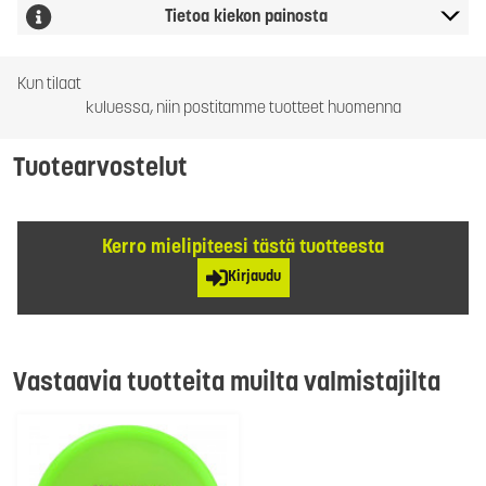
Tietoa kiekon painosta
Kun tilaat
kuluessa, niin postitamme tuotteet huomenna
Tuotearvostelut
Kerro mielipiteesi tästä tuotteesta
Kirjaudu
Vastaavia tuotteita muilta valmistajilta