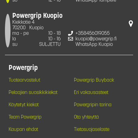
su
12 - 16
WhatsApp Tampere
Powergrip Kuopio
Kiekkotie 4
70200
Kuopio
ma - pe
10 - 18
+358456019055
la
10 - 16
kuopio@powergrip.fi
su
SULJETTU
WhatsApp Kuopio
Powergrip
Tuotearvostelut
Powergrip Buyback
Pelaajien suosikkikiekot
Eri vakausasteet
Käytetyt kiekot
Powergripin tarina
Team Powergrip
Ota yhteyttä
Kaupan ehdot
Tietosuojaseloste