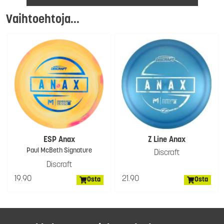
Vaihtoehtoja...
ESP Anax
Z Line Anax
Paul McBeth Signature
Discraft
Discraft
19.90
21.90
Osta
Osta