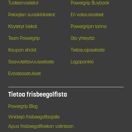
Tuotearvostelut
Powergrip Buyback
Pelaajien suosikkikiekot
Eri vakausasteet
Käytetyt kiekot
Powergripin tarina
Team Powergrip
Ota yhteyttä
Kaupan ehdot
Tietosuojaseloste
Saavutettavuusseloste
Logopankki
Evästeasetukset
Tietoa frisbeegolfista
Powergrip Blog
Vinkkejä frisbeegolfaajalle
Apua frisbeegolfkiekon valintaan