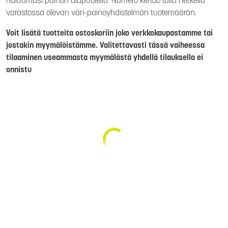
haluamasi painon alapuolella. Numero kertoo tällä hetkellä
varastossa olevan väri-painoyhdistelmän tuotemäärän.
Voit lisätä tuotteita ostoskoriin joko verkkokaupastamme tai
jostakin myymälöistämme. Valitettavasti tässä vaiheessa
tilaaminen useammasta myymälästä yhdellä tilauksella ei
onnistu