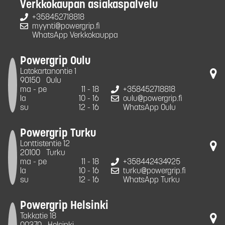
Verkkokaupan asiakaspalvelu
+358452718818
myynti@powergrip.fi
WhatsApp Verkkokauppa
Powergrip Oulu
Latokartanontie 1
90150
Oulu
ma - pe
11 - 18
+358452718818
la
10 - 16
oulu@powergrip.fi
su
12 - 16
WhatsApp Oulu
Powergrip Turku
Lonttistentie 12
20100
Turku
ma - pe
11 - 18
+358442434925
la
10 - 16
turku@powergrip.fi
su
12 - 16
WhatsApp Turku
Powergrip Helsinki
Takkatie 18