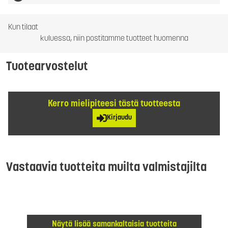
Kun tilaat
kuluessa, niin postitamme tuotteet huomenna
Tuotearvostelut
Kerro mielipiteesi tästä tuotteesta
Kirjaudu
Vastaavia tuotteita muilta valmistajilta
Näytä lisää samankaltaisia tuotteita