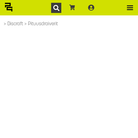
Discraft
Pituusdraiverit