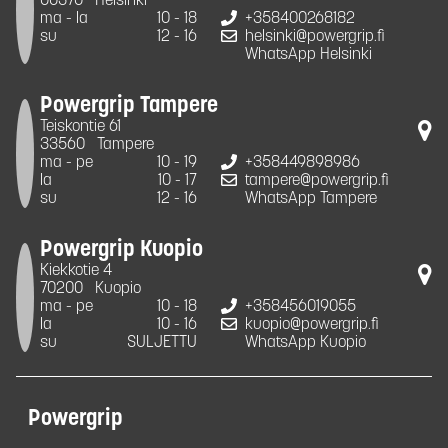
00370
Helsinki
ma - la
10 - 18
+358400268182
su
12 - 16
helsinki@powergrip.fi
WhatsApp Helsinki
Powergrip Tampere
Teiskontie 61
33560
Tampere
ma - pe
10 - 19
+358449898986
la
10 - 17
tampere@powergrip.fi
su
12 - 16
WhatsApp Tampere
Powergrip Kuopio
Kiekkotie 4
70200
Kuopio
ma - pe
10 - 18
+358456019055
la
10 - 16
kuopio@powergrip.fi
su
SULJETTU
WhatsApp Kuopio
Powergrip