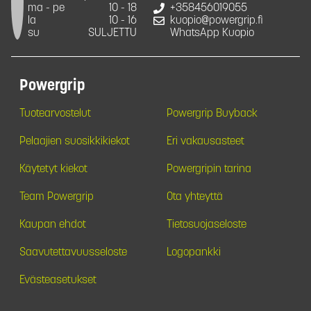
ma - pe
10 - 18
+358456019055
la
10 - 16
kuopio@powergrip.fi
su
SULJETTU
WhatsApp Kuopio
Powergrip
Tuotearvostelut
Powergrip Buyback
Pelaajien suosikkikiekot
Eri vakausasteet
Käytetyt kiekot
Powergripin tarina
Team Powergrip
Ota yhteyttä
Kaupan ehdot
Tietosuojaseloste
Saavutettavuusseloste
Logopankki
Evästeasetukset