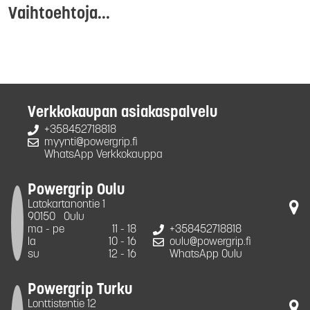
Vaihtoehtoja...
Verkkokaupan asiakaspalvelu
+358452718818
myynti@powergrip.fi
WhatsApp Verkkokauppa
Powergrip Oulu
Latokartanontie 1
90150
Oulu
ma - pe
11 - 18
+358452718818
la
10 - 16
oulu@powergrip.fi
su
12 - 16
WhatsApp Oulu
Powergrip Turku
Lonttistentie 12