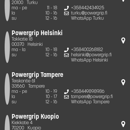
20100
Turku
ma - pe
11 - 18
+358442434925
la
10 - 16
turku@powergrip.fi
su
12 - 16
WhatsApp Turku
Powergrip Helsinki
Takkatie 18
00370
Helsinki
ma - la
10 - 18
+358400268182
su
12 - 16
helsinki@powergrip.fi
WhatsApp Helsinki
Powergrip Tampere
Teiskontie 61
33560
Tampere
ma - pe
10 - 19
+358449898986
la
10 - 17
tampere@powergrip.fi
su
12 - 16
WhatsApp Tampere
Powergrip Kuopio
Kiekkotie 4
70200
Kuopio