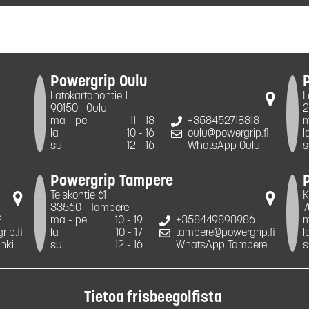
Powergrip Oulu
Latokartanontie 1
L
90150
Oulu
2
ma - pe
11 - 18
+358452718818
m
la
10 - 16
oulu@powergrip.fi
l
su
12 - 16
WhatsApp Oulu
s
Powergrip Tampere
Teiskontie 61
K
33560
Tampere
7
2
ma - pe
10 - 19
+358449898986
m
ip.fi
la
10 - 17
tampere@powergrip.fi
l
nki
su
12 - 16
WhatsApp Tampere
s
Tietoa frisbeegolfista