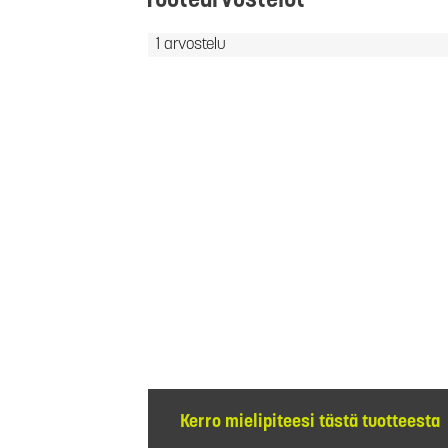
Tuotearvostelut
1 arvostelu
Kerro mielipiteesi tästä tuotteesta