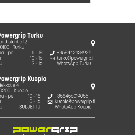
Powergrip Turku
onttistentie 12
0100
Turku
a - pe
11 - 18
+358442434925
a
10 - 16
turku@powergrip.fi
u
12 - 16
WhatsApp Turku
Powergrip Kuopio
iekkotie 4
0200
Kuopio
a - pe
10 - 18
+358456019055
a
10 - 16
kuopio@powergrip.fi
u
SULJETTU
WhatsApp Kuopio