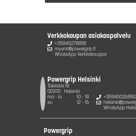
Verkkokaupan asiakaspalvelu
+358452718818
myynti@powergrip.fi
WhatsApp Verkkokauppa
Powergrip Helsinki
Takkatie 18
00370
Helsinki
ma - la
10 - 18
+35840026818
su
12 - 16
helsinki@powergr
WhatsApp Helsi
Powergrip