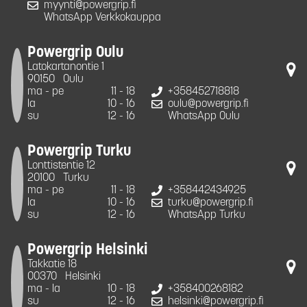
myynti@powergrip.fi
WhatsApp Verkkokauppa
Powergrip Oulu
Latokartanontie 1
90150
Oulu
ma - pe
11 - 18
+358452718818
la
10 - 16
oulu@powergrip.fi
su
12 - 16
WhatsApp Oulu
Powergrip Turku
Lonttistentie 12
20100
Turku
ma - pe
11 - 18
+358442434925
la
10 - 16
turku@powergrip.fi
su
12 - 16
WhatsApp Turku
Powergrip Helsinki
Takkatie 18
00370
Helsinki
ma - la
10 - 18
+358400268182
su
12 - 16
helsinki@powergrip.fi