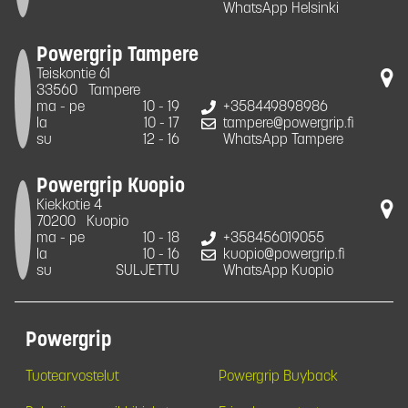
WhatsApp Helsinki
Powergrip Tampere
Teiskontie 61
33560
Tampere
ma - pe
10 - 19
+358449898986
la
10 - 17
tampere@powergrip.fi
su
12 - 16
WhatsApp Tampere
Powergrip Kuopio
Kiekkotie 4
70200
Kuopio
ma - pe
10 - 18
+358456019055
la
10 - 16
kuopio@powergrip.fi
su
SULJETTU
WhatsApp Kuopio
Powergrip
Tuotearvostelut
Powergrip Buyback