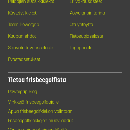
Pelaajien suosikkikiekot
Eri vakausasteet
Käytetyt kiekot
Powergripin tarina
Team Powergrip
Ota yhteyttä
Kaupan ehdot
Tietosuojaseloste
Saavutettavuusseloste
Logopankki
Evästeasetukset
Tietoa frisbeegolfista
Powergrip Blog
Vinkkejä frisbeegolfaajalle
Apua frisbeegolfkiekon valintaan
Frisbeegolfkiekkojen muovilaadut