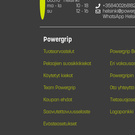
00370
Helsinki
ma - la
10 - 18
+35840026818
su
12 - 16
helsinki@powergr
WhatsApp Helsi
Powergrip
Tuotearvostelut
Powergrip 
Pelaajien suosikkikiekot
Eri vakausa
Käytetyt kiekot
Powergripin 
Team Powergrip
Ota yhteyttä
Kaupan ehdot
Tietosuojase
Saavutettavuusseloste
Logopankki
Evästeasetukset