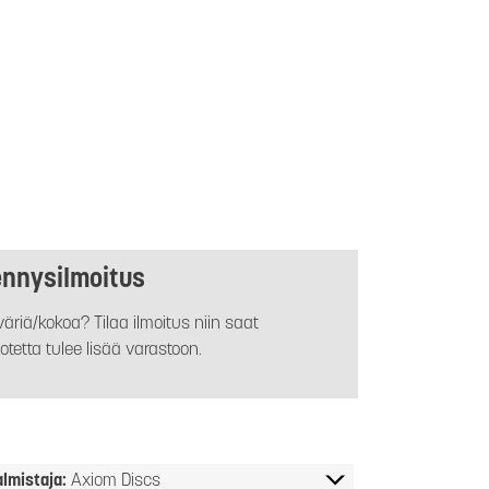
ennysilmoitus
äriä/kokoa? Tilaa ilmoitus niin saat
otetta tulee lisää varastoon.
almistaja:
Axiom Discs