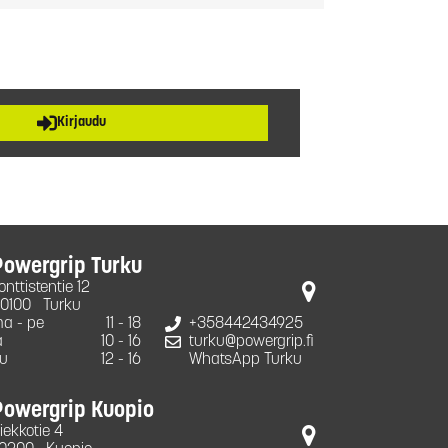
Kirjaudu
Powergrip Turku
onttistentie 12
0100
Turku
a - pe
11 - 18
+358442434925
a
10 - 16
turku@powergrip.fi
u
12 - 16
WhatsApp Turku
Powergrip Kuopio
iekkotie 4