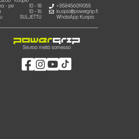
0200
Kuopio
a - pe
10 - 18
+358456019055
a
10 - 16
kuopio@powergrip.fi
u
SULJETTU
WhatsApp Kuopio
Seuraa meitä somessa