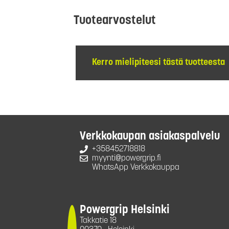
Tuotearvostelut
Kerro mielipiteesi tästä tuotteesta
Verkkokaupan asiakaspalvelu
+358452718818
myynti@powergrip.fi
WhatsApp Verkkokauppa
Powergrip Helsinki
Takkatie 18