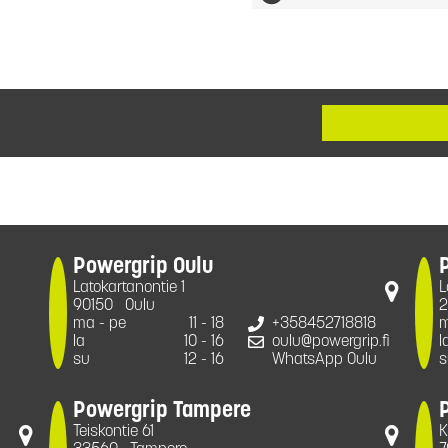
Powergrip Oulu
Latokartanontie 1
L
90150
Oulu
2
ma - pe
11 - 18
+358452718818
m
la
10 - 16
oulu@powergrip.fi
l
su
12 - 16
WhatsApp Oulu
s
Powergrip Tampere
Teiskontie 61
K