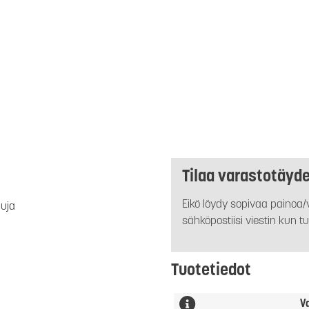
Tilaa varastotäyd
Eikö löydy sopivaa painoa/v
luja
sähköpostiisi viestin kun tu
Tuotetiedot
V