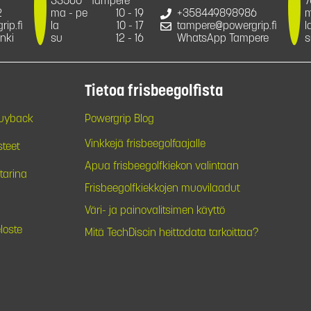
33560
Tampere
7
2
ma - pe
10 - 19
+358449898986
m
ip.fi
la
10 - 17
tampere@powergrip.fi
l
nki
su
12 - 16
WhatsApp Tampere
s
Tietoa frisbeegolfista
Buyback
Powergrip Blog
Vinkkejä frisbeegolfaajalle
steet
Apua frisbeegolfkiekon valintaan
tarina
Frisbeegolfkiekkojen muovilaadut
Väri- ja painovalitsimen käyttö
loste
Mitä TechDiscin heittodata tarkoittaa?