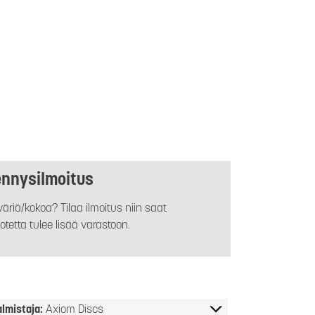
ennysilmoitus
äriä/kokoa? Tilaa ilmoitus niin saat
otetta tulee lisää varastoon.
almistaja:
Axiom Discs