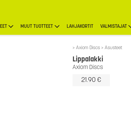
EET
MUUT TUOTTEET
LAHJAKORTIT
VALMISTAJAT
TARJOUKSET
Axiom Discs
Asusteet
Lippalakki
Axiom Discs
21.90 €