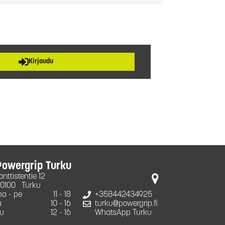
Kirjaudu
Powergrip Turku
onttistentie 12
0100
Turku
a - pe
11 - 18
+358442434925
a
10 - 16
turku@powergrip.fi
u
12 - 16
WhatsApp Turku