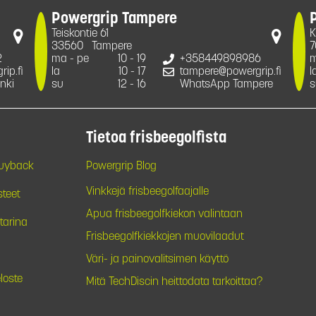
Powergrip Tampere
Teiskontie 61
K
33560
Tampere
7
2
ma - pe
10 - 19
+358449898986
m
ip.fi
la
10 - 17
tampere@powergrip.fi
l
nki
su
12 - 16
WhatsApp Tampere
s
Tietoa frisbeegolfista
Buyback
Powergrip Blog
Vinkkejä frisbeegolfaajalle
steet
Apua frisbeegolfkiekon valintaan
tarina
Frisbeegolfkiekkojen muovilaadut
Väri- ja painovalitsimen käyttö
loste
Mitä TechDiscin heittodata tarkoittaa?