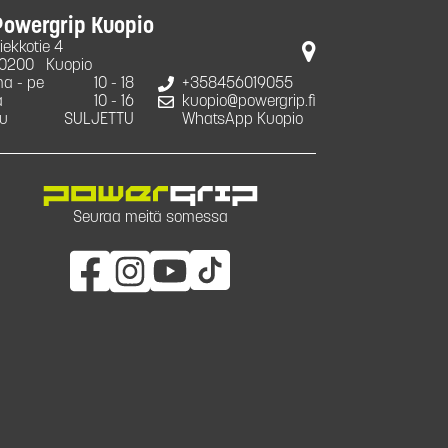
Powergrip Kuopio
iekkotie 4
0200
Kuopio
a - pe
10 - 18
+358456019055
a
10 - 16
kuopio@powergrip.fi
u
SULJETTU
WhatsApp Kuopio
Seuraa meitä somessa