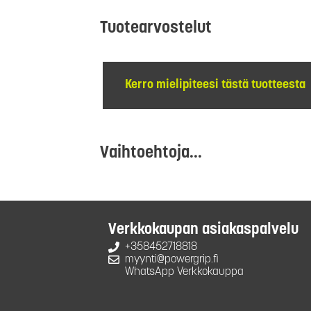
Tuotearvostelut
Kerro mielipiteesi tästä tuotteesta
Vaihtoehtoja...
Verkkokaupan asiakaspalvelu
+358452718818
myynti@powergrip.fi
WhatsApp Verkkokauppa