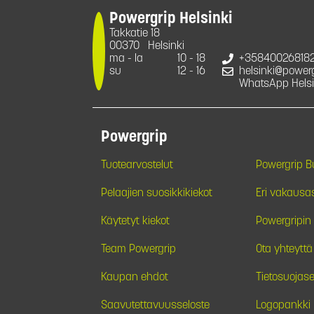
Powergrip Helsinki
Takkatie 18
00370
Helsinki
ma - la
10 - 18
+35840026818
su
12 - 16
helsinki@powergr
WhatsApp Helsi
Powergrip
Tuotearvostelut
Powergrip 
Pelaajien suosikkikiekot
Eri vakausa
Käytetyt kiekot
Powergripin 
Team Powergrip
Ota yhteyttä
Kaupan ehdot
Tietosuojase
Saavutettavuusseloste
Logopankki