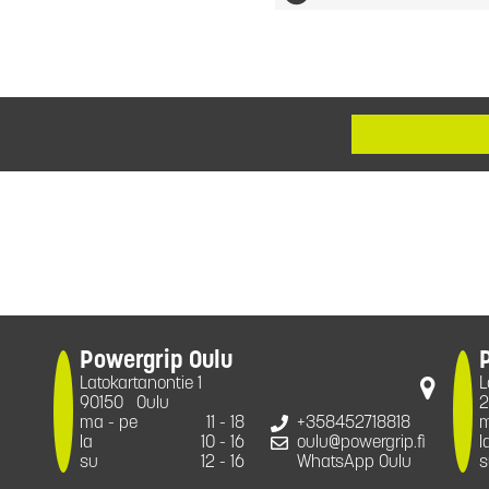
Powergrip Oulu
Latokartanontie 1
L
90150
Oulu
2
ma - pe
11 - 18
+358452718818
m
la
10 - 16
oulu@powergrip.fi
l
su
12 - 16
WhatsApp Oulu
s