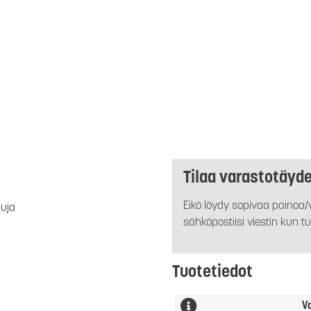
Tilaa varastotäyd
Eikö löydy sopivaa painoa/v
luja
sähköpostiisi viestin kun tu
Tuotetiedot
V