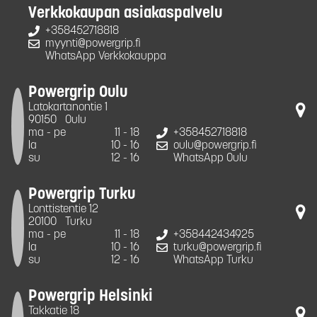
Verkkokaupan asiakaspalvelu
+358452718818
myynti@powergrip.fi
WhatsApp Verkkokauppa
Powergrip Oulu
Latokartanontie 1
90150
Oulu
ma - pe
11 - 18
+358452718818
la
10 - 16
oulu@powergrip.fi
su
12 - 16
WhatsApp Oulu
Powergrip Turku
Lonttistentie 12
20100
Turku
ma - pe
11 - 18
+358442434925
la
10 - 16
turku@powergrip.fi
su
12 - 16
WhatsApp Turku
Powergrip Helsinki
Takkatie 18