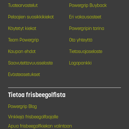
Tuotearvostelut
Powergrip Buyback
Pelaajien suosikkikiekot
Eri vakausasteet
Käytetyt kiekot
Powergripin tarina
Team Powergrip
Ota yhteyttä
Kaupan ehdot
Tietosuojaseloste
Saavutettavuusseloste
Logopankki
Evästeasetukset
Tietoa frisbeegolfista
Powergrip Blog
Vinkkejä frisbeegolfaajalle
Apua frisbeegolfkiekon valintaan