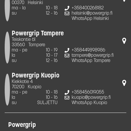
00370
Helsinki
ma - la
10 - 18
+358400268182
su
12 - 16
helsinki@powergrip.fi
WhatsApp Helsinki
Powergrip Tampere
Teiskontie 61
33560
Tampere
ma - pe
10 - 19
+358449898986
la
10 - 17
tampere@powergrip.fi
su
12 - 16
WhatsApp Tampere
Powergrip Kuopio
Kiekkotie 4
70200
Kuopio
ma - pe
10 - 18
+358456019055
la
10 - 16
kuopio@powergrip.fi
su
SULJETTU
WhatsApp Kuopio
Powergrip