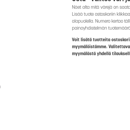
Näet alta mitä värejä on saat
Lisää tuote ostoskoriin klikk
alapuolella. Numero kertoo täl
painoyhdistelmän tuotemäär
Voit lisätä tuotteita ostosko
myymälöistämme. Valitettava
myymälästä yhdellä tilauksell
a