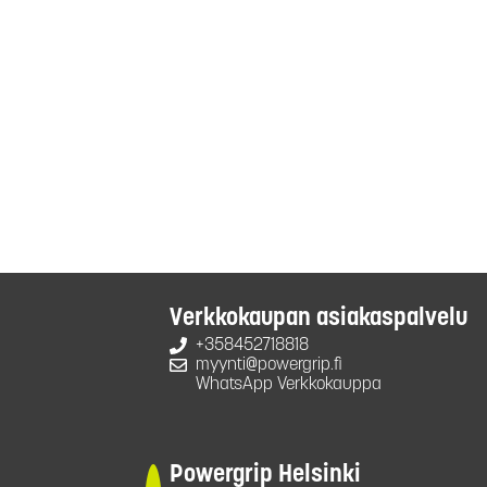
Verkkokaupan asiakaspalvelu
+358452718818
myynti@powergrip.fi
WhatsApp Verkkokauppa
Powergrip Helsinki