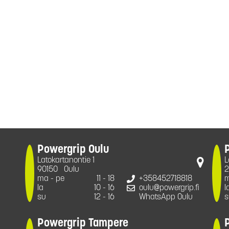
Powergrip Oulu
Latokartanontie 1
L
90150
Oulu
2
ma - pe
11 - 18
+358452718818
m
la
10 - 16
oulu@powergrip.fi
l
su
12 - 16
WhatsApp Oulu
s
Powergrip Tampere