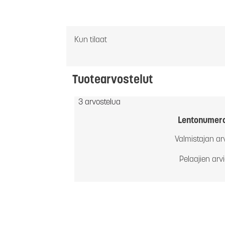
Kun tilaat
Tuotearvostelut
3 arvostelua
Lentonumer
Valmistajan ar
Pelaajien arv