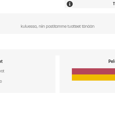
T
kuluessa, niin postitamme tuotteet tänään
ot
Pel
vot
io