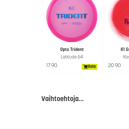
Opto Trident
K1 G
Latitude 64
Ka
17.90
20.90
Osta
Vaihtoehtoja...