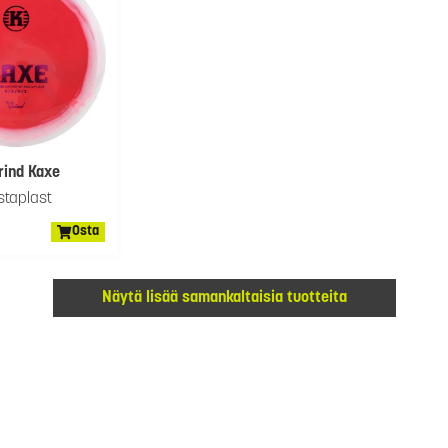
rind Kaxe
staplast
Osta
Näytä lisää samankaltaisia tuotteita