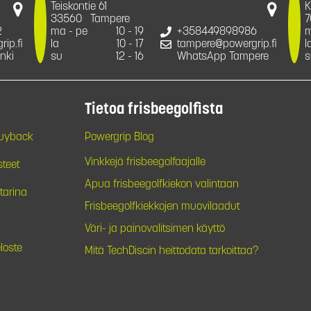
Teiskontie 61
K
33560
Tampere
7
2
ma - pe
10 - 19
+358449898986
m
ip.fi
la
10 - 17
tampere@powergrip.fi
l
nki
su
12 - 16
WhatsApp Tampere
s
Tietoa frisbeegolfista
Buyback
Powergrip Blog
Vinkkejä frisbeegolfaajalle
steet
Apua frisbeegolfkiekon valintaan
tarina
Frisbeegolfkiekkojen muovilaadut
Väri- ja painovalitsimen käyttö
loste
Mitä TechDiscin heittodata tarkoittaa?