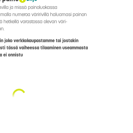
avilla ja missä painoluokassa
aamalla numeroa väririvillä haluamasi painon
lä hetkellä varastossa olevan väri-
än.
riin joko verkkokaupastamme tai jostakin
sti tässä vaiheessa tilaaminen useammasta
a ei onnistu