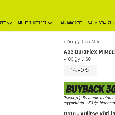
EET
MUUT TUOTTEET
LAHJAKORTIT
VALMISTAJAT
TARJOUKSET
Prodigy Disc
Midarit
Ace DuraFlex M Mod
Prodigy Disc
14.90 €
Powergrip Buyback: testaa uu
myymälään – 50 % hinnasta l
Osta - Valitse väri j