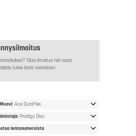
ennysilmoitus
äriä/kokoa? Tilaa ilmoitus niin saat
otetta tulee lisää varastoon.
Muovi:
Ace DuraFlex
almistaja:
Prodigy Disc
ietoa lentonumeroista