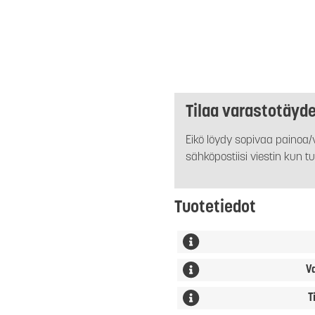
Tilaa varastotäyd
Eikö löydy sopivaa painoa/v
sähköpostiisi viestin kun tu
Tuotetiedot
V
T