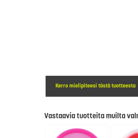
Kerro mielipiteesi tästä tuotteesta
Vastaavia tuotteita muilta val