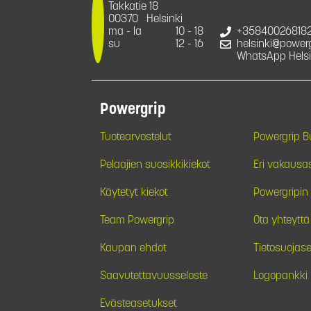
Takkatie 18
00370
Helsinki
ma - la
10 - 18
+35840026818
su
12 - 16
helsinki@powergr
WhatsApp Helsi
Powergrip
Tuotearvostelut
Powergrip 
Pelaajien suosikkikiekot
Eri vakausa
Käytetyt kiekot
Powergripin 
Team Powergrip
Ota yhteyttä
Kaupan ehdot
Tietosuojase
Saavutettavuusseloste
Logopankki
Evästeasetukset