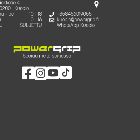
iekkotie 4
0200
Kuopio
a - pe
10 - 18
+358456019055
a
10 - 16
kuopio@powergrip.fi
u
SULJETTU
WhatsApp Kuopio
Seuraa meitä somessa