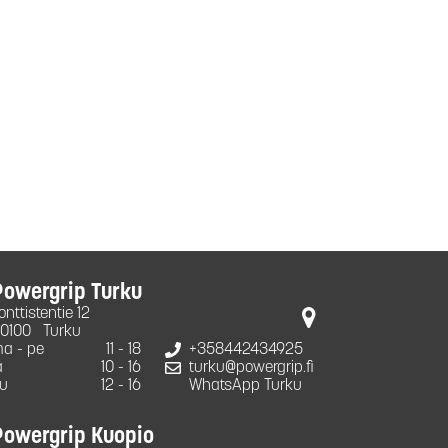
Powergrip Turku
onttistentie 12
0100
Turku
a - pe
11 - 18
+358442434925
a
10 - 16
turku@powergrip.fi
u
12 - 16
WhatsApp Turku
Powergrip Kuopio