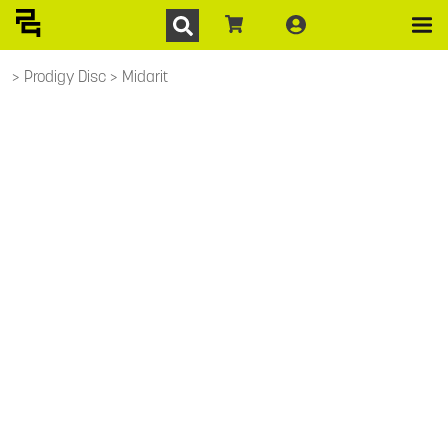
Prodigy Disc
Midarit