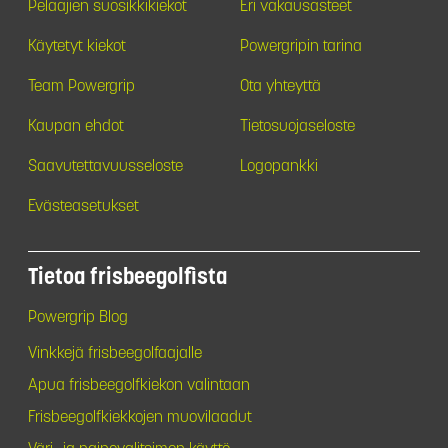
Pelaajien suosikkikiekot
Eri vakausasteet
Käytetyt kiekot
Powergripin tarina
Team Powergrip
Ota yhteyttä
Kaupan ehdot
Tietosuojaseloste
Saavutettavuusseloste
Logopankki
Evästeasetukset
Tietoa frisbeegolfista
Powergrip Blog
Vinkkejä frisbeegolfaajalle
Apua frisbeegolfkiekon valintaan
Frisbeegolfkiekkojen muovilaadut