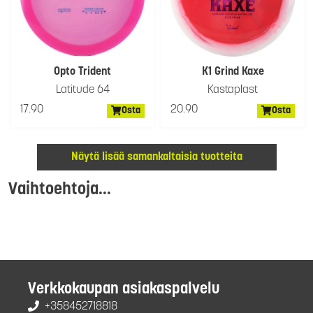
Opto Trident
K1 Grind Kaxe
Latitude 64
Kastaplast
17.90
20.90
Osta
Osta
Näytä lisää samankaltaisia tuotteita
Vaihtoehtoja...
Verkkokaupan asiakaspalvelu
+358452718818