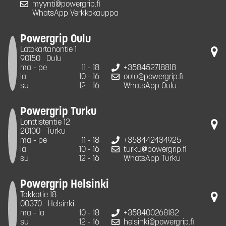
myynti@powergrip.fi
WhatsApp Verkkokauppa
Powergrip Oulu
Latokartanontie 1
90150
Oulu
ma - pe
11 - 18
+358452718818
la
10 - 16
oulu@powergrip.fi
su
12 - 16
WhatsApp Oulu
Powergrip Turku
Lonttistentie 12
20100
Turku
ma - pe
11 - 18
+358442434925
la
10 - 16
turku@powergrip.fi
su
12 - 16
WhatsApp Turku
Powergrip Helsinki
Takkatie 18
00370
Helsinki
ma - la
10 - 18
+358400268182
su
12 - 16
helsinki@powergrip.fi