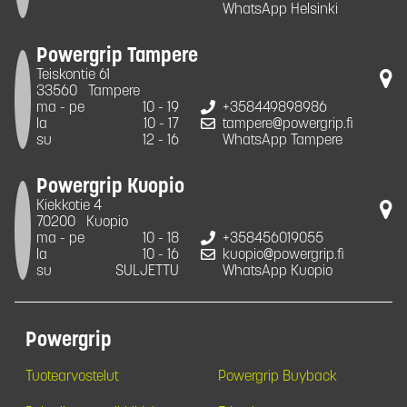
WhatsApp Helsinki
Powergrip Tampere
Teiskontie 61
33560
Tampere
ma - pe
10 - 19
+358449898986
la
10 - 17
tampere@powergrip.fi
su
12 - 16
WhatsApp Tampere
Powergrip Kuopio
Kiekkotie 4
70200
Kuopio
ma - pe
10 - 18
+358456019055
la
10 - 16
kuopio@powergrip.fi
su
SULJETTU
WhatsApp Kuopio
Powergrip
Tuotearvostelut
Powergrip Buyback