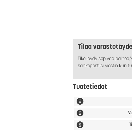
Tilaa varastotäyd
Eikö löydy sopivaa painoa/v
sähköpostiisi viestin kun tu
Tuotetiedot
V
T