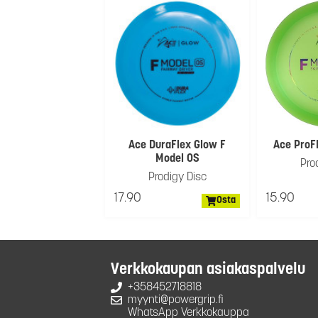
Ace DuraFlex Glow F
Ace ProF
Model OS
Pro
Prodigy Disc
17.90
15.90
Osta
Verkkokaupan asiakaspalvelu
+358452718818
myynti@powergrip.fi
WhatsApp Verkkokauppa