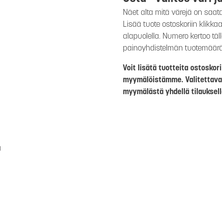
Näet alta mitä värejä on saat
Lisää tuote ostoskoriin klikk
alapuolella. Numero kertoo täl
painoyhdistelmän tuotemäär
Voit lisätä tuotteita ostosko
myymälöistämme. Valitettava
myymälästä yhdellä tilauksell
a