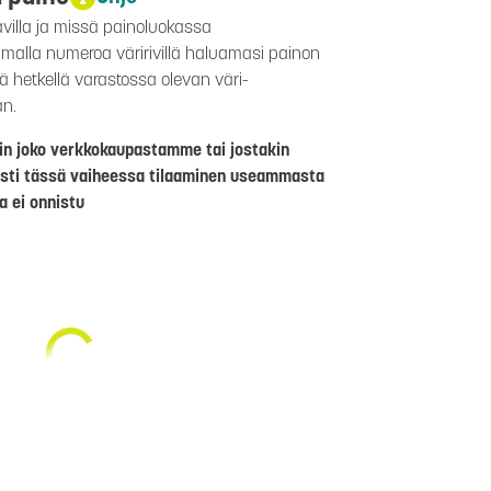
avilla ja missä painoluokassa
aamalla numeroa väririvillä haluamasi painon
lä hetkellä varastossa olevan väri-
än.
riin joko verkkokaupastamme tai jostakin
sti tässä vaiheessa tilaaminen useammasta
a ei onnistu