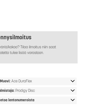
ennysilmoitus
äriä/kokoa? Tilaa ilmoitus niin saat
otetta tulee lisää varastoon.
Muovi:
Ace DuraFlex
almistaja:
Prodigy Disc
ietoa lentonumeroista