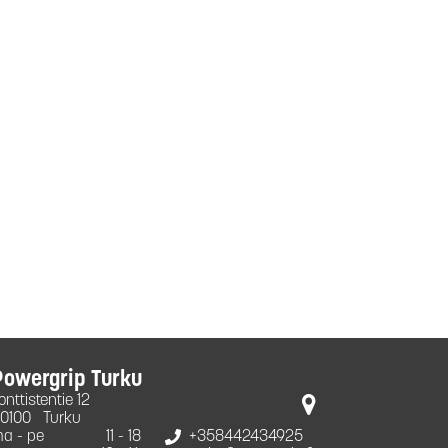
Powergrip Turku
onttistentie 12
0100
Turku
a - pe
11 - 18
+358442434925