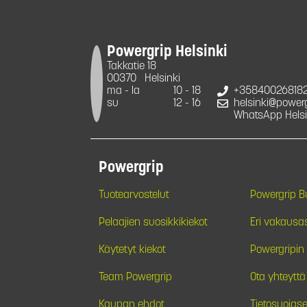
Powergrip Helsinki
Takkatie 18
00370
Helsinki
ma - la
10 - 18
+35840026818
su
12 - 16
helsinki@powergr
WhatsApp Helsi
Powergrip
Tuotearvostelut
Powergrip 
Pelaajien suosikkikiekot
Eri vakausa
Käytetyt kiekot
Powergripin 
Team Powergrip
Ota yhteyttä
Kaupan ehdot
Tietosuojase