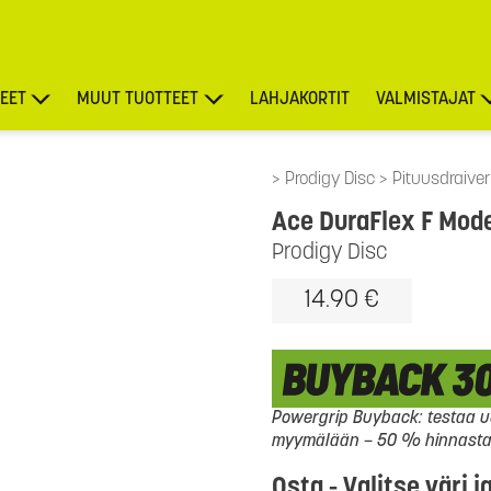
EET
MUUT TUOTTEET
LAHJAKORTIT
VALMISTAJAT
TARJOUKSET
Prodigy Disc
Pituusdraiver
Ace DuraFlex F Mod
Prodigy Disc
14.90 €
Powergrip Buyback: testaa uu
myymälään – 50 % hinnasta l
Osta - Valitse väri j