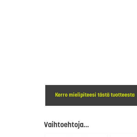
Kerro mielipiteesi tästä tuotteesta
Vaihtoehtoja...