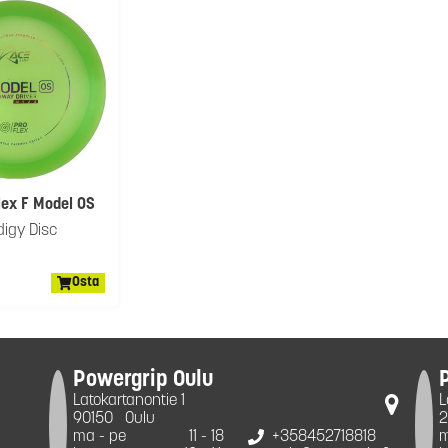
lex F Model OS
digy Disc
Osta
Powergrip Oulu
Latokartanontie 1
L
90150
Oulu
2
ma - pe
11 - 18
+358452718818
m