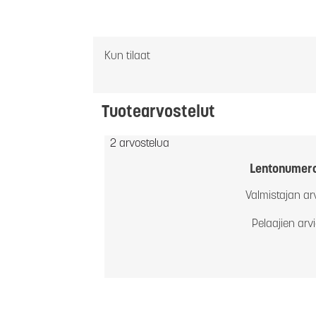
Kun tilaat
Tuotearvostelut
2 arvostelua
Lentonumer
Valmistajan ar
Pelaajien arv