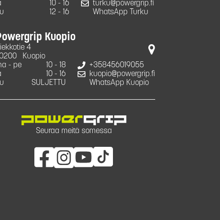
a
10 - 16
turku@powergrip.fi
u
12 - 16
WhatsApp Turku
Powergrip Kuopio
iekkotie 4
0200
Kuopio
a - pe
10 - 18
+358456019055
a
10 - 16
kuopio@powergrip.fi
u
SULJETTU
WhatsApp Kuopio
Seuraa meitä somessa