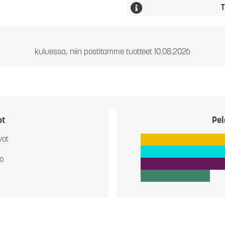
T
kuluessa, niin postitamme tuotteet 10.08.2026
ot
Pel
vot
io