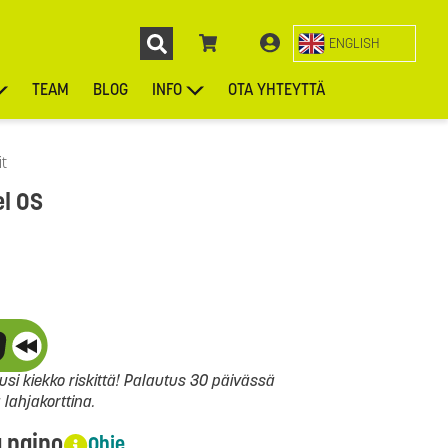
ENGLISH
TEAM
BLOG
INFO
OTA YHTEYTTÄ
ENGL
KIEKOT
LAUKUT
ASUSTEET
MUUT TUOTTEET
it
el OS
si kiekko riskittä! Palautus 30 päivässä
ahjakorttina.
a paino
Ohje