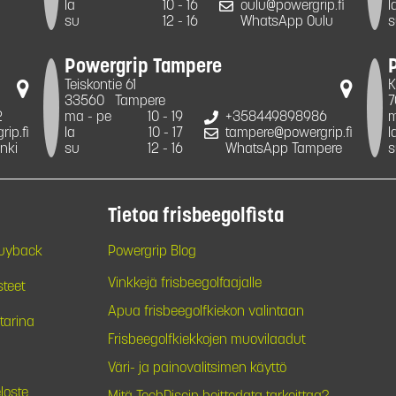
la
10 - 16
oulu@powergrip.fi
l
su
12 - 16
WhatsApp Oulu
s
Powergrip Tampere
Teiskontie 61
K
33560
Tampere
7
2
ma - pe
10 - 19
+358449898986
m
ip.fi
la
10 - 17
tampere@powergrip.fi
l
nki
su
12 - 16
WhatsApp Tampere
s
Tietoa frisbeegolfista
Buyback
Powergrip Blog
Vinkkejä frisbeegolfaajalle
steet
Apua frisbeegolfkiekon valintaan
tarina
Frisbeegolfkiekkojen muovilaadut
Väri- ja painovalitsimen käyttö
loste