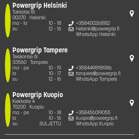
Powergrip Helsinki
Takkatie 18
00370
Helsinki
ma - la
10 - 18
+358400268182
su
12 - 16
helsinki@powergrip.fi
WhatsApp Helsinki
Powergrip Tampere
Teiskontie 61
33560
Tampere
ma - pe
10 - 19
+358449898986
la
10 - 17
tampere@powergrip.fi
su
12 - 16
WhatsApp Tampere
Powergrip Kuopio
Kiekkotie 4
70200
Kuopio
ma - pe
10 - 18
+358456019055
la
10 - 16
kuopio@powergrip.fi
su
SULJETTU
WhatsApp Kuopio