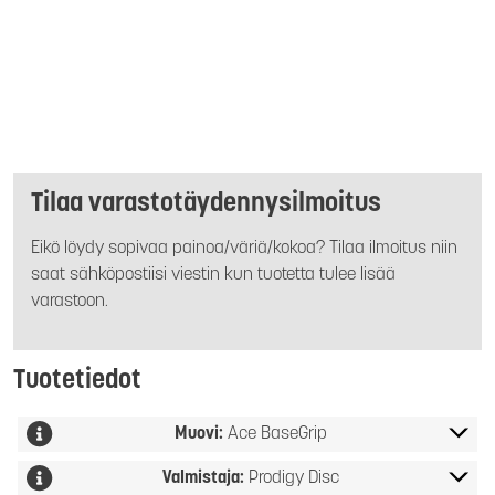
Tilaa varastotäydennysilmoitus
Eikö löydy sopivaa painoa/väriä/kokoa? Tilaa ilmoitus niin
saat sähköpostiisi viestin kun tuotetta tulee lisää
varastoon.
Tuotetiedot
Muovi:
Ace BaseGrip
Valmistaja:
Prodigy Disc