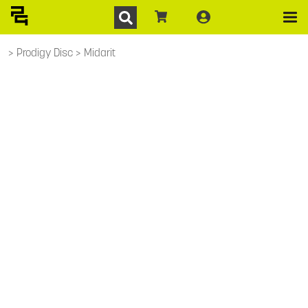
Prodigy Disc
Midarit