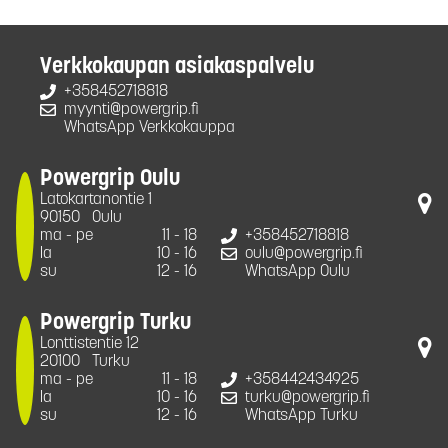
Verkkokaupan asiakaspalvelu
+358452718818
myynti@powergrip.fi
WhatsApp Verkkokauppa
Powergrip Oulu
Latokartanontie 1
90150
Oulu
ma - pe
11 - 18
+358452718818
la
10 - 16
oulu@powergrip.fi
su
12 - 16
WhatsApp Oulu
Powergrip Turku
Lonttistentie 12
20100
Turku
ma - pe
11 - 18
+358442434925
la
10 - 16
turku@powergrip.fi
su
12 - 16
WhatsApp Turku