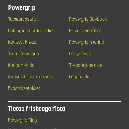
Powergrip
Tuotearvostelut
Powergrip Buyback
Pelaajien suosikkikiekot
Eri vakausasteet
Käytetyt kiekot
Powergripin tarina
Team Powergrip
Ota yhteyttä
Kaupan ehdot
Tietosuojaseloste
Saavutettavuusseloste
Logopankki
Evästeasetukset
Tietoa frisbeegolfista
Powergrip Blog