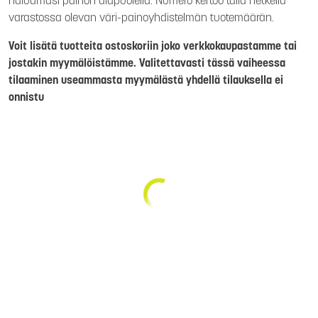
haluamasi painon alapuolella. Numero kertoo tällä hetkellä
varastossa olevan väri-painoyhdistelmän tuotemäärän.
Voit lisätä tuotteita ostoskoriin joko verkkokaupastamme tai
jostakin myymälöistämme. Valitettavasti tässä vaiheessa
tilaaminen useammasta myymälästä yhdellä tilauksella ei
onnistu