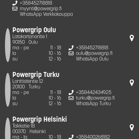
+358452718818
myynti@powergrip.fi
WhatsApp Verkkokauppa
Powergrip Oulu
Latokartanontie 1
90150
Oulu
ma - pe
11 - 18
+358452718818
la
10 - 16
oulu@powergrip.fi
su
12 - 16
WhatsApp Oulu
Powergrip Turku
Lonttistentie 12
20100
Turku
ma - pe
11 - 18
+358442434925
la
10 - 16
turku@powergrip.fi
su
12 - 16
WhatsApp Turku
Powergrip Helsinki
Takkatie 18
00370
Helsinki
ma - la
10 - 18
+358400268182