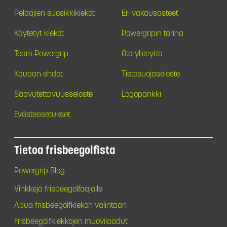
Pelaajien suosikkikiekot
Eri vakausasteet
Käytetyt kiekot
Powergripin tarina
Team Powergrip
Ota yhteyttä
Kaupan ehdot
Tietosuojaseloste
Saavutettavuusseloste
Logopankki
Evästeasetukset
Tietoa frisbeegolfista
Powergrip Blog
Vinkkejä frisbeegolfaajalle
Apua frisbeegolfkiekon valintaan
Frisbeegolfkiekkojen muovilaadut