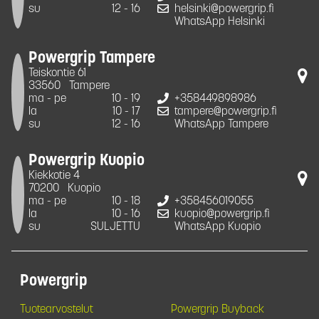
su
12 - 16
helsinki@powergrip.fi
WhatsApp Helsinki
Powergrip Tampere
Teiskontie 61
33560
Tampere
ma - pe
10 - 19
+358449898986
la
10 - 17
tampere@powergrip.fi
su
12 - 16
WhatsApp Tampere
Powergrip Kuopio
Kiekkotie 4
70200
Kuopio
ma - pe
10 - 18
+358456019055
la
10 - 16
kuopio@powergrip.fi
su
SULJETTU
WhatsApp Kuopio
Powergrip
Tuotearvostelut
Powergrip Buyback