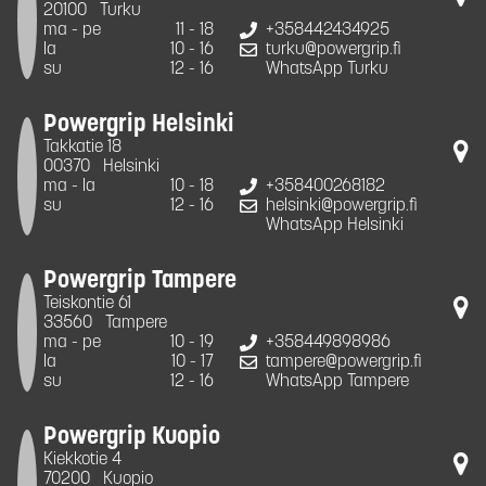
20100
Turku
ma - pe
11 - 18
+358442434925
la
10 - 16
turku@powergrip.fi
su
12 - 16
WhatsApp Turku
Powergrip Helsinki
Takkatie 18
00370
Helsinki
ma - la
10 - 18
+358400268182
su
12 - 16
helsinki@powergrip.fi
WhatsApp Helsinki
Powergrip Tampere
Teiskontie 61
33560
Tampere
ma - pe
10 - 19
+358449898986
la
10 - 17
tampere@powergrip.fi
su
12 - 16
WhatsApp Tampere
Powergrip Kuopio
Kiekkotie 4
70200
Kuopio