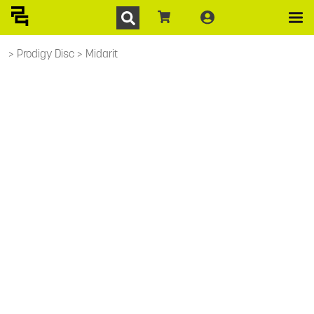
Prodigy Disc
Midarit