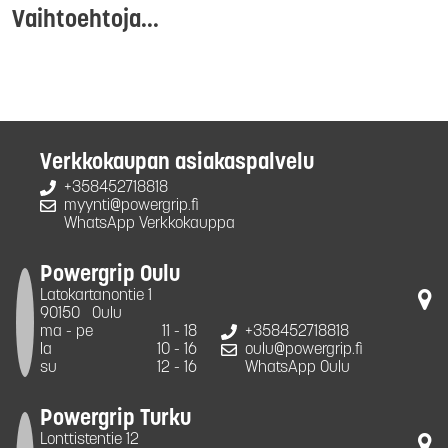
Vaihtoehtoja...
Verkkokaupan asiakaspalvelu
+358452718818
myynti@powergrip.fi
WhatsApp Verkkokauppa
Powergrip Oulu
Latokartanontie 1
90150
Oulu
ma - pe
11 - 18
+358452718818
la
10 - 16
oulu@powergrip.fi
su
12 - 16
WhatsApp Oulu
Powergrip Turku
Lonttistentie 12