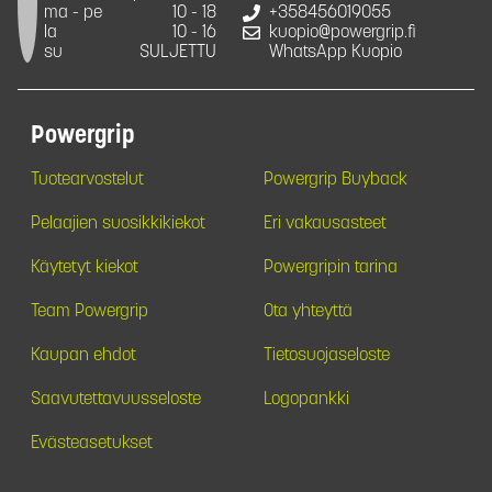
ma - pe
10 - 18
+358456019055
la
10 - 16
kuopio@powergrip.fi
su
SULJETTU
WhatsApp Kuopio
Powergrip
Tuotearvostelut
Powergrip Buyback
Pelaajien suosikkikiekot
Eri vakausasteet
Käytetyt kiekot
Powergripin tarina
Team Powergrip
Ota yhteyttä
Kaupan ehdot
Tietosuojaseloste
Saavutettavuusseloste
Logopankki
Evästeasetukset