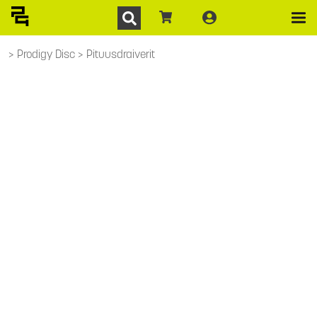
Prodigy Disc
Pituusdraiverit