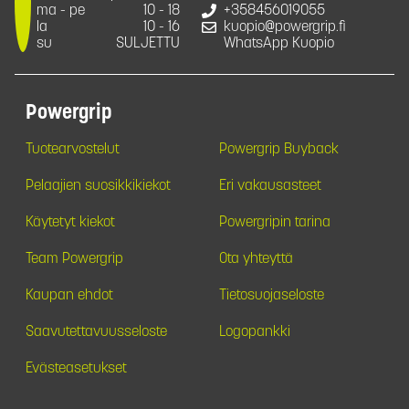
ma - pe
10 - 18
+358456019055
la
10 - 16
kuopio@powergrip.fi
su
SULJETTU
WhatsApp Kuopio
Powergrip
Tuotearvostelut
Powergrip Buyback
Pelaajien suosikkikiekot
Eri vakausasteet
Käytetyt kiekot
Powergripin tarina
Team Powergrip
Ota yhteyttä
Kaupan ehdot
Tietosuojaseloste
Saavutettavuusseloste
Logopankki
Evästeasetukset