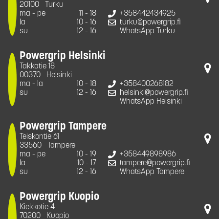
20100
Turku
ma - pe
11 - 18
+358442434925
la
10 - 16
turku@powergrip.fi
su
12 - 16
WhatsApp Turku
Powergrip Helsinki
Takkatie 18
00370
Helsinki
ma - la
10 - 18
+358400268182
su
12 - 16
helsinki@powergrip.fi
WhatsApp Helsinki
Powergrip Tampere
Teiskontie 61
33560
Tampere
ma - pe
10 - 19
+358449898986
la
10 - 17
tampere@powergrip.fi
su
12 - 16
WhatsApp Tampere
Powergrip Kuopio
Kiekkotie 4
70200
Kuopio