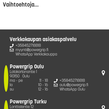
Vaihtoehtoja...
Verkkokaupan asiakaspalvelu
+358452718818
myynti@powergrip.fi
WhatsApp Verkkokauppa
Powergrip Oulu
Latokartanontie 1
90150
Oulu
ma - pe
11 - 18
+358452718818
la
10 - 16
oulu@powergrip.fi
su
12 - 16
WhatsApp Oulu
Powergrip Turku
Lonttistentie 12